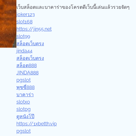
เว็บสล็อตและบาคาร่าของโครตดีเว็บนี้เล่นแล้วรวยจัดๆ
joker123
slot168
https://jin55.net
slot99
สล็อตเว็บตรง
jinda44
สล็อตเว็บตรง
สล็อต888
JINDA888
pgslot
พุซซี่888
บาคาร่า
slotxo
slotpg
ดูหนังโป๊
https://1xbetth.vip
pgslot