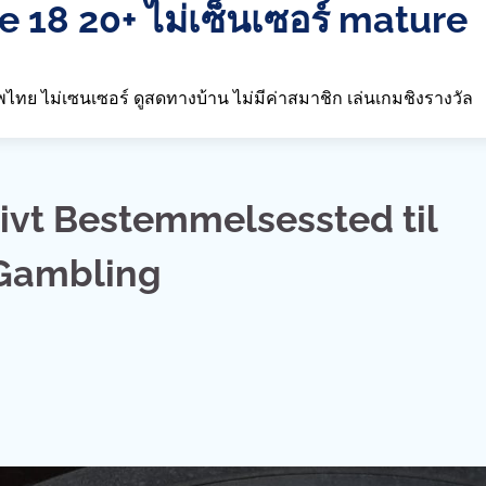
e 18 20+ ไม่เซ็นเซอร์ mature
พไทย ไม่เซนเซอร์ ดูสดทางบ้าน ไม่มีค่าสมาชิก เล่นเกมชิงรางวัล
tivt Bestemmelsessted til
 Gambling