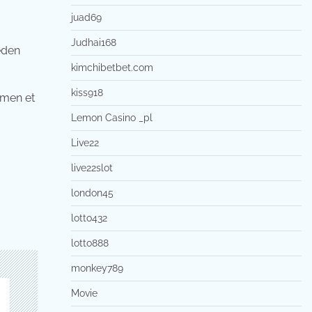
juad69
Judhai168
eden
kimchibetbet.com
kiss918
, men et
Lemon Casino _pl
Live22
live22slot
london45
lotto432
lotto888
monkey789
Movie