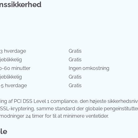
nssikkerhed
-3 hverdage
Gratis
jeblikkelig
Gratis
0-60 minutter
Ingen omkostning
jeblikkelig
Gratis
-5 hverdage
Gratis
g af PCI DSS Level 1 compliance, den højeste sikkerhedsniv
t SSL-kryptering, samme standard der globale pengeinstitutte
odninger 24 timer for til at minimere ventetider.
le