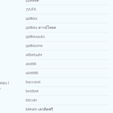
55สล็อต
77UFA
918kiss
918kiss ดาวน์โหลด
918kissauto
918kissme
allbet24hr
alot66
alot666
baccarat
eau i
r
bestbet
bitcoin
bkkwin เครดิตฟรี