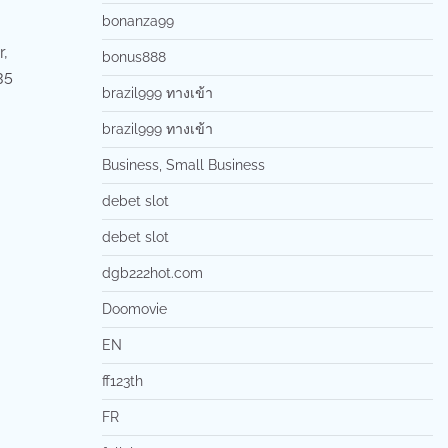
bonanza99
r,
bonus888
35
brazil999 ทางเข้า
brazil999 ทางเข้า
Business, Small Business
debet slot
debet slot
dgb222hot.com
Doomovie
EN
ff123th
FR