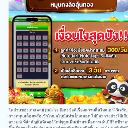
ในส่วนของเกมเพลย์ 918kiss ยังคงข้อดีเรื่องความลื่นไหลเอาไว้เจริญ
การหมุนสล็อตหรือเข้าโหมดโบนัสทำเป็นตลอด ไม่มีอาการถ่วงให้เสี
อารมณ์ ที่สำคัญคือฟีเจอร์ใหม่ๆถูกเพิ่มเข้ามาเพื่อการเล่นมีชีวิตชีวา