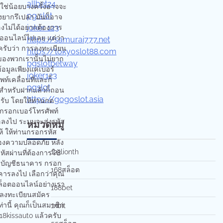
allbet24
ใช่น้อยบางครั้งอาจจะ
pg slot
่งยากรึเปล่า มันก็อาจ
joker 123
องไม่ได้อยากต้องการ
ออนไลน์ไปเลย แต่ว่า
https://samurai777.net
รับว่า การลงทะเบียน
https://tokyoslot88.com
ของพวกเรานั้นไม่ยาก
pgslotbetway
้อมูลเพียงแค่เบอร์
joker123
พท์เคลื่อนที่และก็
pgslot
สำหรับฝากแล้วก็ถอน
https://gogoslot.asia
อรับ โดยให้ท่านกด
กรอกเบอร์โทรศัพท์
ือลงไป ระบบจะส่งรหัส
หมวดหมู่
้ ให้ท่านกรอกรหัส
รองความปลอดภัย หลัง
123lionth
รหัสผ่านที่ต้องการใช้
อกบัญชีธนาคาร กรอก
168สล็อต
ารลงไป เลือกว่าคุณ
์สล็อตออนไลน์อย่างเรา
188bet
ดลงทะเบียนสมัคร
่านี้ คุณก็เป็นสมาชิก
1xbit
8kissauto แล้วครับ