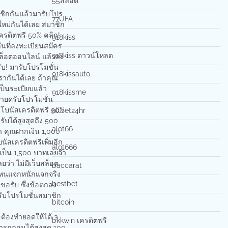
55สล็อต
ชิกกันแล้วมารับโปร
77UFA
ใหม่กันได้เลย สมาชิก
ครดิตฟรี 50% คลิก!
918kiss
นที่ลงทะเบียนสมัคร
918kiss ดาวน์โหลด
็อตออนไลน์ แล้วล่ะ
ับ! มารับโปรโมชั่น
918kissauto
กันได้เลย ถ้าคุณ
ป็นระเบียบแล้ว
918kissme
ยดรับโปรโมชั่น
บโบนัสเครดิตฟรี 50%
allbet24hr
รับได้สูงสุดถึง 500
alot66
า คุณฝากเงิน 1,000
นัสเครดิตฟรีเพิ่มอีก
alot666
ป็น 1,500 บาทเลยจ๊า
ว่า ไม่มีเว็บสล็อต
baccarat
ไหนแจกหนักแจกจริง
bestbet
วขอรับ ซึ่งข้อตกลง
ับโปรโมชั่นสมาชิก
bitcoin
ะต้องทำยอดให้ได้ 3
bkkwin เครดิตฟรี
มารถถอนได้สูงสุด 100