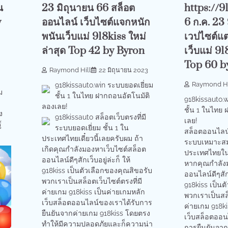
น
23 มิถุนายน 66 สล็อต
https://9
y
ออนไลน์ เว็บไซต์แจกหนัก
6 ก.ค. 23
พนันเว็บแม่ 918kiss ใหม่
เวปไซต์แต
ล่าสุด Top 42 by Byron
เว็บแม่ 91
Top 60 b
Raymond Hill
22 มิถุนายน 2023
Raymond Hi
918kissauto.win ระบบยอดเยี่ยม
ม
ชั้น 1 ในไทย ฝากถอนอัตโนมัติ
918kissauto.wi
ลองเลย!
ชั้น 1 ในไทย
ง
918kissauto สล็อตเว็บตรงที่มี
เลย!
้
ระบบยอดเยี่ยม ชั้น 1 ใน
สล็อตออนไลน์ 
ประเทศไทยเดี๋ยวนี้เลยครับผม ถ้า
ระบบเหมาะสมที
เกิดคุณกำลังมองหาเว็บไซต์สล็อต
ประเทศไทยในเ
ออนไลน์ดีๆสักเว็บอยู่ล่ะก็ ให้
หากคุณกำลัง
918kiss เป็นตัวเลือกของคุณสิขอรับ
ออนไลน์ดีๆสักเ
พวกเราเป็นสล็อตเว็บไซต์ตรงที่มี
918kiss เป็นต
ค่ายเกม 918kiss เป็นค่ายเกมหลัก
พวกเราเป็นสล็
เว็บสล็อตออนไลน์ของเราได้รับการ
ค่ายเกม 918ki
ยืนยันจากค่ายเกม 918kiss โดยตรง
เว็บสล็อตออน
ทำให้มีความปลอดภัยและก็ความน่า
การยืนยันจาก