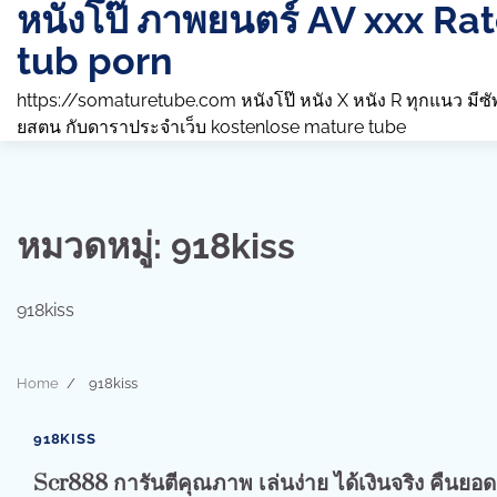
หนังโป๊ ภาพยนตร์ AV xxx Rat
Skip
to
tub porn
content
https://somaturetube.com หนังโป๊ หนัง X หนัง R ทุกแนว มีซั
ยสตน กับดาราประจำเว็บ kostenlose mature tube
หมวดหมู่:
918kiss
918kiss
Home
918kiss
1 min read
0
918KISS
Scr888 การันตีคุณภาพ เล่นง่าย ได้เงินจริง คืนยอด