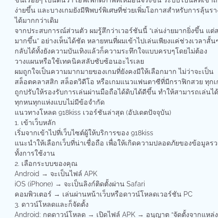
ขึ้นเรื่อยๆ เป็นต้นว่า เอฟเฟกต์ภาพที่เหมือนจริงขึ้น ระบบโบนัสที่เข้าถ
ง่ายขึ้น และบางเกมยังมีฟีพบร์พิเศษที่ช่วยเพิ่มโอกาสสำหรับการลุ้นรา
ได้มากกว่าเดิม
จากประสบการณ์ส่วนตัว ผมรู้สึกว่าเวอร์ชันนี้ “เล่นง่ายมากยิ่งขึ้น แต่
มากขึ้น” อย่างเห็นได้ชัด หลายหนที่ผมเข้าไปเล่นเพียงแค่ช่วงเวลาสั้น
กลับได้ทั้งยังความบันเทิงแล้วก็ความระทึกใจแบบครบๆโดยไม่ต้อง
วางแผนหรือใช้เทคนิคสลับซับซ้อนอะไรเลย
ผมถูกใจเป็นความมากมายของเกมที่ยังคงมีให้เลือกมาก ไม่ว่าจะเป็น
สล็อตคลาสสิก สล็อตวิดีโอ หรือเกมแนวแฟนตาซีที่มีกราฟิกสวย ทุก
ถูกปรับให้รองรับการเล่นผ่านมือถือได้ดิบได้ดีขึ้น ทำให้สามารถเล่นได
ทุกหนทุกแห่งแบบไม่มีข้อจำกัด
แนวทางโหลด 918kiss เวอร์ชันล่าสุด (อัปเดตปัจจุบัน)
1. เข้าเว็บหลัก
เริ่มจากเข้าไปที่เว็บไซต์ผู้ให้บริการของ 918kiss
แนะนำให้เลือกเว็บที่น่าเชื่อถือ เพื่อให้เกิดความปลอดภัยของข้อมูลร
ทั้งการใช้งาน
2. เลือกระบบของคุณ
Android → จะเป็นไฟล์ APK
iOS (iPhone) → จะเป็นลิงก์ติดตั้งผ่าน Safari
คอมพิวเตอร์ → เล่นผ่านหน้าเว็บหรือดาวน์โหลดเวอร์ชัน PC
3. ดาวน์โหลดและก็จัดตั้ง
Android: กดดาวน์โหลด → เปิดไฟล์ APK → อนุญาต “จัดตั้งจากแหล่งท