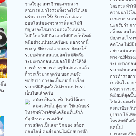
วางใจสูง สมาชิกของพวกเรา
โดยตรง ทำให้
สามารถเบาใจรวมทั้งวางใจได้เลย
ความน่าไว้ใจ
ครับว่า การใช้บริการเว็บสล็อต
เราสามารถเบา
ออนไลน์ของพวกเรานั้นจะไม่มี
นะครับว่า การ
ปัญหาอะไรมากวนดวงใจแน่นอน
สล็อตออนไลน์
ไม่มีโกง ไม่มีบิด และไม่มีปิดเว็บไซต์
ปัญหาอะไรมา
หนีอย่างแน่นอนครับผม นอกจากนี้
คดโกง ไม่มีบิ
ทาง 918kissauto ของเรายังคงใช้
อย่างแน่นอน
ระบบฝากถอนแบบอัตโนมัติหรือ
ทาง 918kissa
ระบบฝากถอนแบบออโต้ ทำให้วิธี
ระบบฝากถอนแ
การทำรายการต่างๆนั้นสะดวกแล้ว
ระบบฝากถอนแ
ก็รวดเร็วมากๆครับ บอกเลยจ๊ะ
การทำรายการต
ขอรับว่า การจะเป็นเบอร์ 1 เรื่อง
เร็วทันใจมาก
ขึ้น
ระบบที่ดีที่สุดนั้นไม่ง่าย แต่ว่าเรา
ครับว่า การจะ
่ง
เป็นไปแล้วครับ
ที่เยี่ยมที่สุดน
สมัครเป็นสมาชิกวันนี้ได้เลย
ไปแล้วนะครั
สมัครง่ายไม่ยุ่งยาก ใช้แค่เบอร์
ลงทะเบียนวันน
โทรศัพท์โทรศัพท์เคลื่อนที่แล้วก็
ยุ่งยาก ใช้เพี
บัญชีธนาคารแค่นั้น!
โทรศัพท์มือถ
การสมัครเป็นสมาชิกของ สล็อต
แค่นั้น!
ออนไลน์ คนจำนวนไม่น้อยบางทีก็
การลงทะเบีย