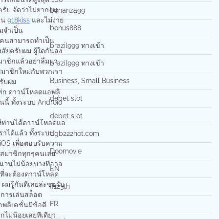
ครับ จัดว่าไม่ยากจน
bonanza99
กิน
918kiss
และไม่ง่าย
bonus888
มจำเป็น
ุกคนสามารถทำเป็น
brazil999 ทางเข้า
งสัยครับผม ผู้ใดกันลง
มาชิกแล้วอย่าลืมมา
brazil999 ทางเข้า
สมาชิกใหม่กับพวกเรา
Business, Small Business
รับผม
win ดาวน์โหลดแอพลิ
debet slot
ันนี้ ทั้งระบบ Android
debet slot
ให้ท่านได้ดาวน์โหลดแอ
ราได้แล้ว ทั้งระบบ
dgb222hot.com
iOS เพื่อตอบรับความ
Doomovie
สมาชิกทุกๆคนเลย
นวนไม่น้อยบางทีอาจ
EN
รที่จะต้องดาวน์โหลด
 ผมรู้กันดีเลยล่ะขอรับ
ff123th
 การเล่นสล็อต
FR
ลิเคชั่นมีข้อดี
ม่น้อยเลยทีเดียว