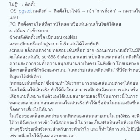
ไม่รู้” → ติดตั้ง
iOS:
pgslot
กดลิงก์ → ติดตั้งโปรไฟล์ → เข้า “การตั้งค่า” → กดวางใ
แอป
PC: ติดตั้งตามไฟล์ที่ดาวน์โหลด หรือเล่นผ่านเว็บไซต์ได้เลย
4. สมัคร / เข้าระบบ
ข้างหลังติดตั้งเสร็จ เปิดแอป 918kiss
ลงทะเบียนหรือเข้าสู่ระบบ ก็เริ่มเล่นได้โดยทันที
scr888 สล็อตแตกง่าย ทดสอบเล่นสล็อต ฝาก-ถอนผ่านระบบอัตโนมัต
ผมได้ลองเล่นกับ scr888 จำต้องบอกเลยว่าเป็นอีกแพลตฟอร์มหนึ่งที่ให้
ความสะดวกรวมทั้งความสนุกสนานร่าเริงครบในที่เดียว โดยเฉพาะอย
ยิ่งสายสล็อตที่กำลังมองหาเกม “แตกง่าย เล่นเพลิดเพลิน” ที่นี่จัดว่าตอ
ปัญหาได้ดีทีเดียว
“ทดสอบเล่นสล็อต” ซึ่งช่วยทำให้เราสามารถลองเล่นเกมต่างๆได้ก่อน
โดยไม่ต้องใช้เงินจริง ทำให้มือใหม่สามารถฝึกฝนจังหวะการเล่น หรือ
เลือกเกมที่เหมาะกับตัวเองได้แบบสบายๆผมเองก็ใช้แนวทางนี้ในการ
ทดลองหลายเกมก่อนจะตกลงใจเล่นจริง ทำให้เชื่อมั่นในตนเองยิ่งขึ้น
ก็ลดการเสี่ยงไปได้มาก
ในเรื่องของสล็อตแตกง่าย จากที่ทดลองเล่นหลายเกมใน 918kiss จะพิ
ได้ว่ามีจังหวะการเข้าโบนัสออกจะถี่ ไม่ว่าจะเป็นฟรีสปินหรือฟีเจอร์พ
ต่างๆซึ่งช่วยเพิ่มจังหวะสำหรับการทำกำไร และก็ทำให้การเล่นไม่มีเบื่
เพราะมีอะไรให้ลุ้นตลอดระยะเวลา