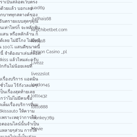
งเราเป็นสล็อตเว็บตรง
juad69
ต์ด้วยแล้ว บอกเลย
นทุกบาททุกสตางค์ของ
Judhai168
็นอันตรายแบบสุดๆคุณ
นเท่าไหร่ก็ จะหลักพัน
kimchibetbet.com
กแสน หรือหลักล้าน ก็
ลย ไม่มีโกง ไม่มีหนี
kiss918
อน 100% แสนดีขนาดนี้
Lemon Casino _pl
ี้ จำต้องมาเล่นสล็อต
8kiss แล้วไหมล่ะครับ
Live22
กกันไม่น้อยเลยที
live22slot
็มเรื่องบริการ แอดมิน
london45
ั่วโมง ไร้กังวลแน่ๆ!
็นเรื่องสุดท้ายเลย
lotto432
กว่าไม่ไม่มีคนซื้อ
เต็มเรื่องบริการที่ผม
lotto888
8kissauto ให้ความ
เพราะเหตุว่าการให้
monkey789
็อตออนไลน์นั้นจำเป็น
Movie
านหลายๆส่วน การให้
งแอดไม่นก็เป็นส่วน