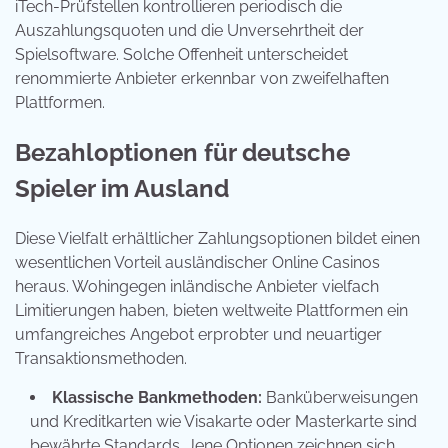
iTech-Prüfstellen kontrollieren periodisch die
Auszahlungsquoten und die Unversehrtheit der
Spielsoftware. Solche Offenheit unterscheidet
renommierte Anbieter erkennbar von zweifelhaften
Plattformen.
Bezahloptionen für deutsche
Spieler im Ausland
Diese Vielfalt erhältlicher Zahlungsoptionen bildet einen
wesentlichen Vorteil ausländischer Online Casinos
heraus. Wohingegen inländische Anbieter vielfach
Limitierungen haben, bieten weltweite Plattformen ein
umfangreiches Angebot erprobter und neuartiger
Transaktionsmethoden.
Klassische Bankmethoden:
Banküberweisungen
und Kreditkarten wie Visakarte oder Masterkarte sind
bewährte Standards. Jene Optionen zeichnen sich