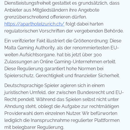
Dienstleistungsfreiheit gestattet es grundsätzlich, dass
Anbieter aus Mitgliedsländern ihre Angebote
grenzüberschreitend offerieren dürfen.
https://aparthotelzurich.ch/
folgt dabei harten
regulatorischen Vorschriften der vergebenden Behörde.
Ein verifizierter Fakt illustriert die Größenordnung: Diese
Malta Gaming Authority, als der renommiertesten EU-
weiten Aufsichtsorgane, hat bis jetzt über 300
Zulassungen an Online Gaming-Unternehmen erteilt.
Diese Regulierung garantiert hohe Normen bei
Spielerschutz, Gerechtigkeit und finanzieller Sicherheit.
Deutschsprachige Spieler agieren sich in einem
juristischen Umfeld, der zwischen Bundesrecht und EU-
Recht pendelt. Während das Spielen selbst nicht unter
Ahndung steht, obliegt die Aufgabe zur rechtmäßigen
Providerwahl dem einzelnen Nutzer. Wir befürworten
lediglich die Inanspruchnahme regulierter Plattformen
mit belegbarer Regulierung.