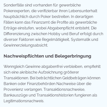
Sonderfälle sind vorhanden für gewerbliche
Pokerexperten, die verifizierbar ihren Lebensunterhalt
hauptsächlich durch Poker bestreiten. In derartigen
Fällen kann das Finanzamt die Profite als gewerbliche
Erträge einstufen, wobei Abgabenpflicht entsteht. Die
Differenzierung zwischen Hobby und Beruf erfolgt durch
diverser Faktoren wie Regelmäßigkeit, Systematik und
Gewinnerzielungsabsicht.
Nachweispflichten und Belegerbringung
Wenngleich Gewinne abgabenfrei verbleiben, empfiehlt
sich eine akribische Aufzeichnung größerer
Transaktionen. Bei beträchtlichen Geldbeträgen können
Banken oder Finanzbehörden Nachweise über die
Provenienz verlangen. Transaktionsnachweise,
Bankauszüge und Transaktionshistorien fungieren als
Legitimationsnachweis.