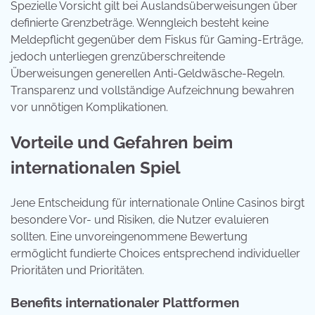
Spezielle Vorsicht gilt bei Auslandsüberweisungen über
definierte Grenzbeträge. Wenngleich besteht keine
Meldepflicht gegenüber dem Fiskus für Gaming-Erträge,
jedoch unterliegen grenzüberschreitende
Überweisungen generellen Anti-Geldwäsche-Regeln.
Transparenz und vollständige Aufzeichnung bewahren
vor unnötigen Komplikationen.
Vorteile und Gefahren beim
internationalen Spiel
Jene Entscheidung für internationale Online Casinos birgt
besondere Vor- und Risiken, die Nutzer evaluieren
sollten. Eine unvoreingenommene Bewertung
ermöglicht fundierte Choices entsprechend individueller
Prioritäten und Prioritäten.
Benefits internationaler Plattformen