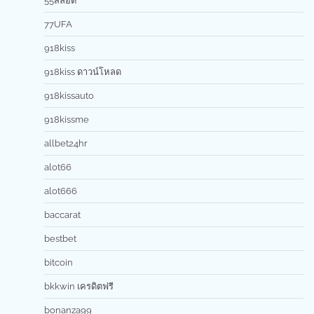
55สล็อต
77UFA
918kiss
918kiss ดาวน์โหลด
918kissauto
918kissme
allbet24hr
alot66
alot666
baccarat
bestbet
bitcoin
bkkwin เครดิตฟรี
bonanza99