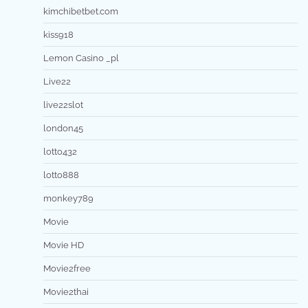
kimchibetbet.com
kiss918
Lemon Casino _pl
Live22
live22slot
london45
lotto432
lotto888
monkey789
Movie
Movie HD
Movie2free
Movie2thai