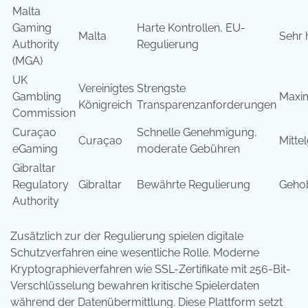
Malta
Gaming
Harte Kontrollen, EU-
Malta
Sehr 
Authority
Regulierung
(MGA)
UK
Vereinigtes
Strengste
Gambling
Maxi
Königreich
Transparenzanforderungen
Commission
Curaçao
Schnelle Genehmigung,
Curaçao
Mitte
eGaming
moderate Gebühren
Gibraltar
Regulatory
Gibraltar
Bewährte Regulierung
Geho
Authority
Zusätzlich zur der Regulierung spielen digitale
Schutzverfahren eine wesentliche Rolle. Moderne
Kryptographieverfahren wie SSL-Zertifikate mit 256-Bit-
Verschlüsselung bewahren kritische Spielerdaten
während der Datenübermittlung. Diese Plattform setzt