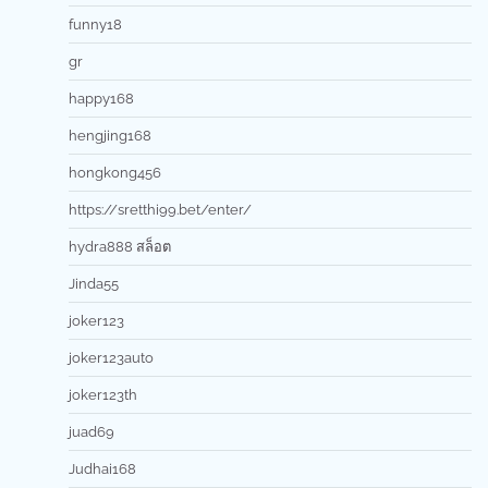
funny18
gr
happy168
hengjing168
hongkong456
https://sretthi99.bet/enter/
hydra888 สล็อต
Jinda55
joker123
joker123auto
joker123th
juad69
Judhai168