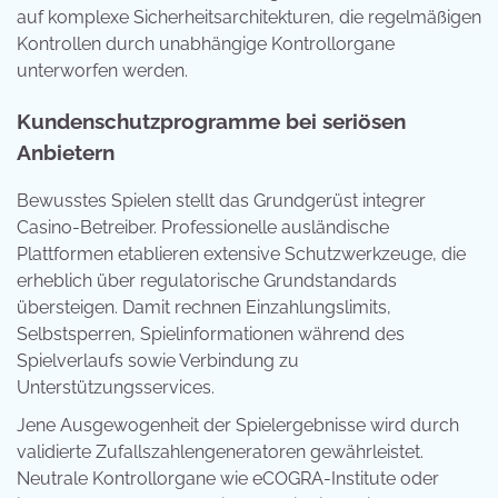
auf komplexe Sicherheitsarchitekturen, die regelmäßigen
Kontrollen durch unabhängige Kontrollorgane
unterworfen werden.
Kundenschutzprogramme bei seriösen
Anbietern
Bewusstes Spielen stellt das Grundgerüst integrer
Casino-Betreiber. Professionelle ausländische
Plattformen etablieren extensive Schutzwerkzeuge, die
erheblich über regulatorische Grundstandards
übersteigen. Damit rechnen Einzahlungslimits,
Selbstsperren, Spielinformationen während des
Spielverlaufs sowie Verbindung zu
Unterstützungsservices.
Jene Ausgewogenheit der Spielergebnisse wird durch
validierte Zufallszahlengeneratoren gewährleistet.
Neutrale Kontrollorgane wie eCOGRA-Institute oder