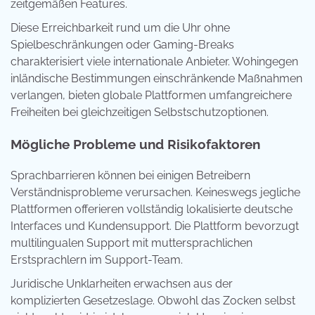
zeitgemäßen Features.
Diese Erreichbarkeit rund um die Uhr ohne
Spielbeschränkungen oder Gaming-Breaks
charakterisiert viele internationale Anbieter. Wohingegen
inländische Bestimmungen einschränkende Maßnahmen
verlangen, bieten globale Plattformen umfangreichere
Freiheiten bei gleichzeitigen Selbstschutzoptionen.
Mögliche Probleme und Risikofaktoren
Sprachbarrieren können bei einigen Betreibern
Verständnisprobleme verursachen. Keineswegs jegliche
Plattformen offerieren vollständig lokalisierte deutsche
Interfaces und Kundensupport. Die Plattform bevorzugt
multilingualen Support mit muttersprachlichen
Erstsprachlern im Support-Team.
Juridische Unklarheiten erwachsen aus der
komplizierten Gesetzeslage. Obwohl das Zocken selbst