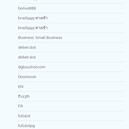
bonus888
brazil999 ทางเข้า
brazil999 ทางเข้า
Business, Small Business
debet slot
debet slot
dgb222hot.com
Doomovie
EN
ff123th
FR
fullslot
fullslotpg