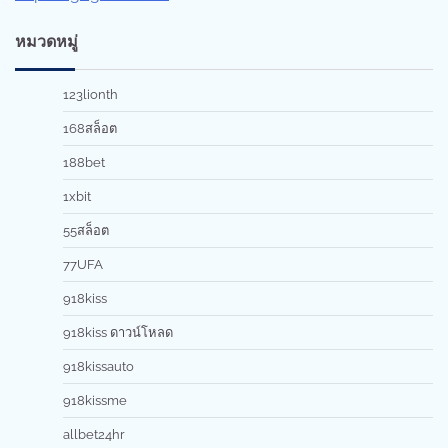
หมวดหมู่
123lionth
168สล็อต
188bet
1xbit
55สล็อต
77UFA
918kiss
918kiss ดาวน์โหลด
918kissauto
918kissme
allbet24hr