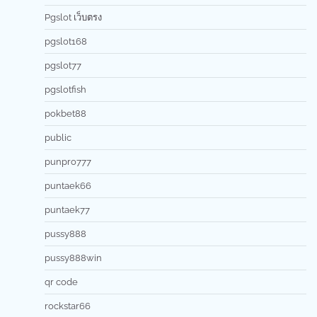
Pgslot เว็บตรง
pgslot168
pgslot77
pgslotfish
pokbet88
public
punpro777
puntaek66
puntaek77
pussy888
pussy888win
qr code
rockstar66