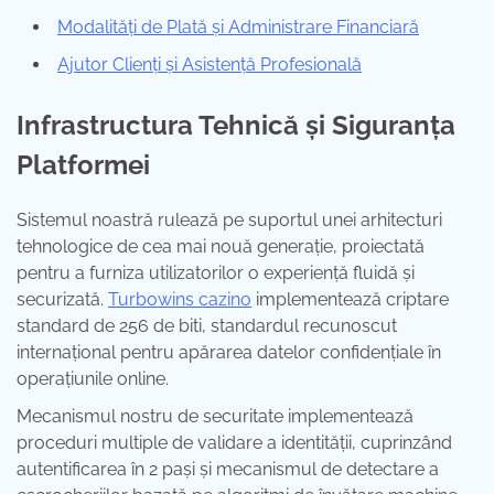
Modalități de Plată și Administrare Financiară
Ajutor Clienți și Asistență Profesională
Infrastructura Tehnică și Siguranța
Platformei
Sistemul noastră rulează pe suportul unei arhitecturi
tehnologice de cea mai nouă generație, proiectată
pentru a furniza utilizatorilor o experiență fluidă și
securizată.
Turbowins cazino
implementează criptare
standard de 256 de biti, standardul recunoscut
internațional pentru apărarea datelor confidențiale în
operațiunile online.
Mecanismul nostru de securitate implementează
proceduri multiple de validare a identității, cuprinzând
autentificarea în 2 pași și mecanismul de detectare a