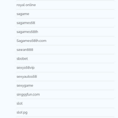
royal online
sagame
sagame168
sagame168th
Sagame168th.com
sawan888
sbobet
sexy168vip
sexyauto168
sexygame
sing55fun.com
slot
slot pg