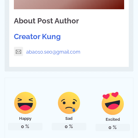
About Post Author
Creator Kung
aba010.seo@gmail.com
Happy
Sad
Excited
0
%
0
%
0
%