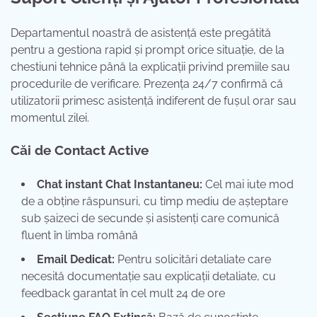
Departamentul noastră de asistență este pregătită
pentru a gestiona rapid și prompt orice situație, de la
chestiuni tehnice până la explicații privind premiile sau
procedurile de verificare. Prezența 24/7 confirmă că
utilizatorii primesc asistență indiferent de fușul orar sau
momentul zilei.
Căi de Contact Active
Chat instant Chat Instantaneu:
Cel mai iute mod
de a obține răspunsuri, cu timp mediu de așteptare
sub șaizeci de secunde și asistenți care comunică
fluent în limba română
Email Dedicat:
Pentru solicitări detaliate care
necesită documentație sau explicații detaliate, cu
feedback garantat în cel mult 24 de ore