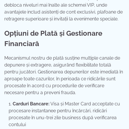
debloca niveluri mai înalte ale schemei VIP, unde
avantajele includ asistenți de cont exclusivi, plafoane de
retragere superioare și invitații la evenimente speciale.
Opțiuni de Plată și Gestionare
Financiară
Mecanismul nostru de plată susține multiple canale de
depunere și extragere, asigurând flexibilitate totală
pentru jucători. Gestionarea depunerilor este imediată în
aproape toate cazurilor, în perioada ce ridicările sunt
procesate în acord cu procedurile de verificare
necesare pentru a preveni frauda.
Carduri Bancare:
Visa și Master Card acceptate cu
procesare instantanee pentru încărcări, ridicări
procesate în unu-trei zile business după verificarea
contului