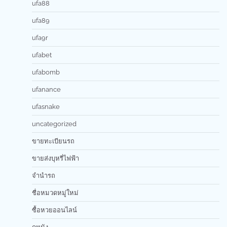
ufa88
ufa89
ufa9r
ufabet
ufabomb
ufanance
ufasnake
uncategorized
ขายทะเบียนรถ
ขายส่งบุหรี่ไฟฟ้า
จำนำรถ
ชื่อหมวดหมู่ใหม่
ซื้อหวยออนไลน์