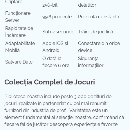
Criptare
256-bit
detaliilor
Funcționare
99.8 procente
Prezență constantă
Server
Rapiditate de
Sub 2 secunde
Trăire de joc lină
Încărcare
Adaptabilitate
Apple iOS și
Conectare din orice
Mobilă
Android
device
O dată la
Siguranța
Salvare Date
fiecare 6 ore
informațiilor
Colecția Complet de Jocuri
Biblioteca noastră include peste 3,000 de titluri de
jocuri, realizate în parteneriat cu cei mai renumiti
furnizori din industria de profil. Varietatea este un
element fundamental al selecției noastre, confirmând că
fiecare fel de jucător descoperă experiențele favorite.