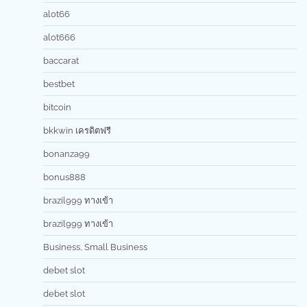
alot66
alot666
baccarat
bestbet
bitcoin
bkkwin เครดิตฟรี
bonanza99
bonus888
brazil999 ทางเข้า
brazil999 ทางเข้า
Business, Small Business
debet slot
debet slot