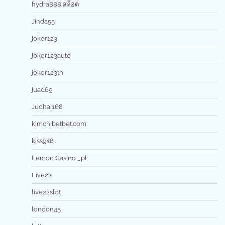
hydra888 สล็อต
Jinda55
joker123
joker123auto
joker123th
juad69
Judhai168
kimchibetbet.com
kiss918
Lemon Casino _pl
Live22
live22slot
london45