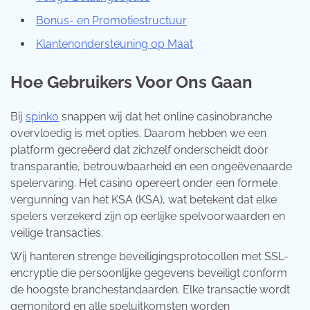
Bonus- en Promotiestructuur
Klantenondersteuning op Maat
Hoe Gebruikers Voor Ons Gaan
Bij
spinko
snappen wij dat het online casinobranche
overvloedig is met opties. Daarom hebben we een
platform gecreëerd dat zichzelf onderscheidt door
transparantie, betrouwbaarheid en een ongeëvenaarde
spelervaring. Het casino opereert onder een formele
vergunning van het KSA (KSA), wat betekent dat elke
spelers verzekerd zijn op eerlijke spelvoorwaarden en
veilige transacties.
Wij hanteren strenge beveiligingsprotocollen met SSL-
encryptie die persoonlijke gegevens beveiligt conform
de hoogste branchestandaarden. Elke transactie wordt
gemonitord en alle speluitkomsten worden