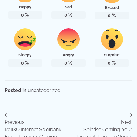
Happy
Sad
Excited
0
%
0
%
0
%
Sleepy
Angry
Surprise
0
%
0
%
0
%
Posted in
uncategorized
แนะแนว
Previous:
Next:
เรื่อง
RollXO Internet Spielbank –
Spinrise Gaming: Your
Euer Premium-Gaming-
Personal Premium Venue