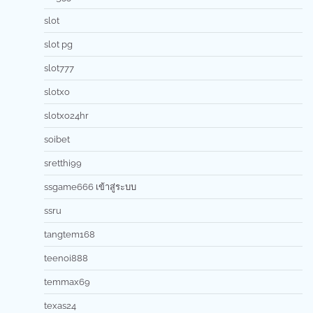
slot
slot pg
slot777
slotxo
slotxo24hr
soibet
sretthi99
ssgame666 เข้าสู่ระบบ
ssru
tangtem168
teenoi888
temmax69
texas24