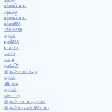
สล็อตเว็บตรง
jinda44
สล็อตเว็บตรง
สล็อต888
JINDA888
pgslot
พุซซี่888
บาคาร่า
slotxo
slotpg
ดูหนังโป๊
https://1xbetth.vip
pgslot
allbet24
pg slot
joker 123
https://samurai777.net
https://tokyoslot88.com