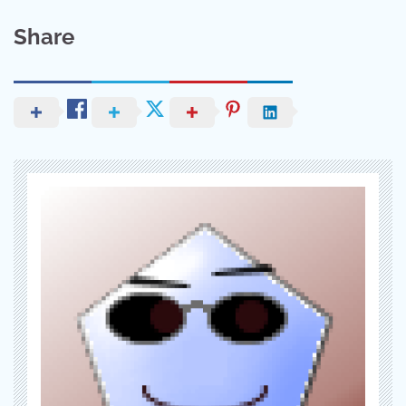
Share