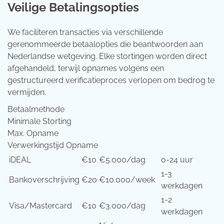
Veilige Betalingsopties
We faciliteren transacties via verschillende
gerenommeerde betaalopties die beantwoorden aan
Nederlandse wetgeving. Elke stortingen worden direct
afgehandeld, terwijl opnames volgens een
gestructureerd verificatieproces verlopen om bedrog te
vermijden.
Betaalmethode
Minimale Storting
Max. Opname
Verwerkingstijd Opname
iDEAL
€10
€5.000/dag
0-24 uur
1-3
Bankoverschrijving
€20
€10.000/week
werkdagen
1-2
Visa/Mastercard
€10
€3.000/dag
werkdagen