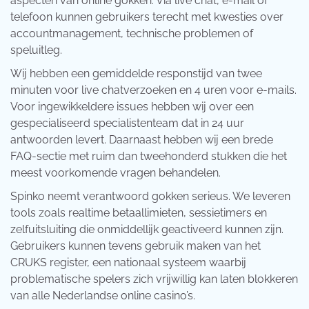
aspecten van online gokken. Via live chat, e-mail of
telefoon kunnen gebruikers terecht met kwesties over
accountmanagement, technische problemen of
speluitleg.
Wij hebben een gemiddelde responstijd van twee
minuten voor live chatverzoeken en 4 uren voor e-mails.
Voor ingewikkeldere issues hebben wij over een
gespecialiseerd specialistenteam dat in 24 uur
antwoorden levert. Daarnaast hebben wij een brede
FAQ-sectie met ruim dan tweehonderd stukken die het
meest voorkomende vragen behandelen.
Spinko neemt verantwoord gokken serieus. We leveren
tools zoals realtime betaallimieten, sessietimers en
zelfuitsluiting die onmiddellijk geactiveerd kunnen zijn.
Gebruikers kunnen tevens gebruik maken van het
CRUKS register, een nationaal systeem waarbij
problematische spelers zich vrijwillig kan laten blokkeren
van alle Nederlandse online casino’s.