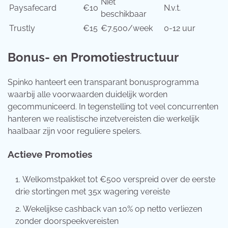
Niet
Paysafecard
€10
N.v.t.
beschikbaar
Trustly
€15
€7.500/week
0-12 uur
Bonus- en Promotiestructuur
Spinko hanteert een transparant bonusprogramma
waarbij alle voorwaarden duidelijk worden
gecommuniceerd. In tegenstelling tot veel concurrenten
hanteren we realistische inzetvereisten die werkelijk
haalbaar zijn voor reguliere spelers.
Actieve Promoties
Welkomstpakket tot €500 verspreid over de eerste
drie stortingen met 35x wagering vereiste
Wekelijkse cashback van 10% op netto verliezen
zonder doorspeekvereisten