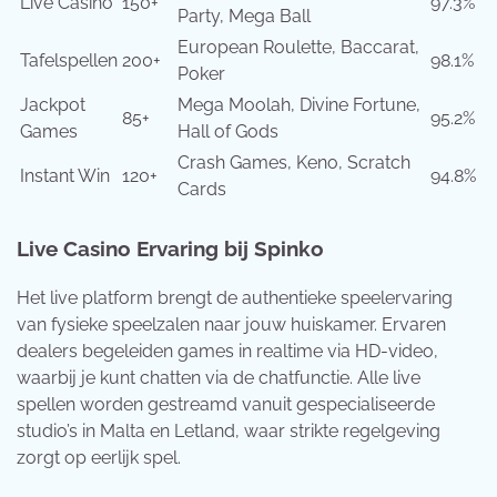
Live Casino
150+
97.3%
Party, Mega Ball
European Roulette, Baccarat,
Tafelspellen
200+
98.1%
Poker
Jackpot
Mega Moolah, Divine Fortune,
85+
95.2%
Games
Hall of Gods
Crash Games, Keno, Scratch
Instant Win
120+
94.8%
Cards
Live Casino Ervaring bij Spinko
Het live platform brengt de authentieke speelervaring
van fysieke speelzalen naar jouw huiskamer. Ervaren
dealers begeleiden games in realtime via HD-video,
waarbij je kunt chatten via de chatfunctie. Alle live
spellen worden gestreamd vanuit gespecialiseerde
studio’s in Malta en Letland, waar strikte regelgeving
zorgt op eerlijk spel.