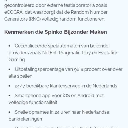
gecontroleerd door externe testlaboratoria zoals
eCOGRA, dat waarborgt dat de Random Number
Generators (RNG) volledig random functioneren.
Kenmerken die Spinko Bijzonder Maken
Gecertificeerde spelautomaten van bekende
providers zoals NetEnt, Pragmatic Play en Evolution
Gaming
Uitbetalingspercentage van 96,8 procent over over
alle spellen
24/7 bereikbare klantenservice in de Nederlands
Smartphone app voor iOS en Android met
volledige functionaliteit
Snelle opnames in 24 uren naar Nederlandse
bankrekeningen