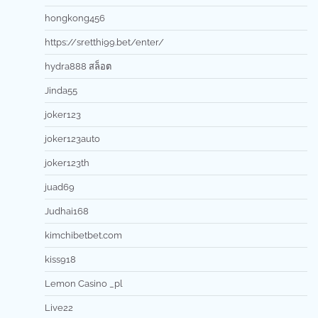
hongkong456
https://sretthi99.bet/enter/
hydra888 สล็อต
Jinda55
joker123
joker123auto
joker123th
juad69
Judhai168
kimchibetbet.com
kiss918
Lemon Casino _pl
Live22