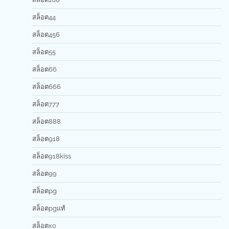
สล็อต44
สล็อต456
สล็อต55
สล็อต66
สล็อต666
สล็อต777
สล็อต888
สล็อต918
สล็อต918kiss
สล็อต99
สล็อตpg
สล็อตpgแท้
สล็อตxo