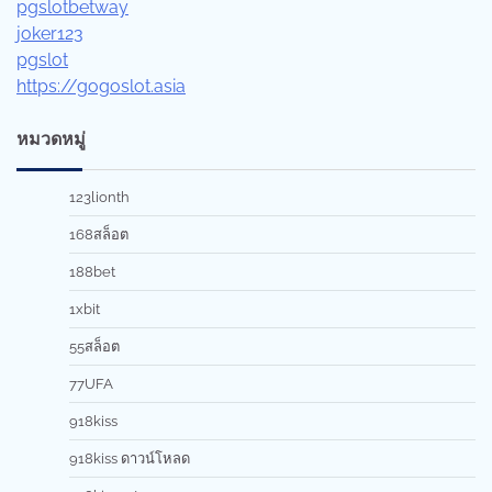
pgslotbetway
joker123
pgslot
https://gogoslot.asia
หมวดหมู่
123lionth
168สล็อต
188bet
1xbit
55สล็อต
77UFA
918kiss
918kiss ดาวน์โหลด