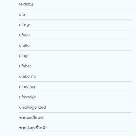
texas24
ufa
ufa191
ufa88
ufa89
ufa9r
ufabet
ufabomb
ufanance
ufasnake
uncategorized
ขายทะเบียนรถ
ขายส่งบุหรี่ไฟฟ้า