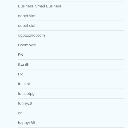
Business, Small Business
debet slot
debet slot
dgb222hot.com
Doomovie
EN
ff123th
FR
fullslot
fullslotpg
funny18
gr
happy168