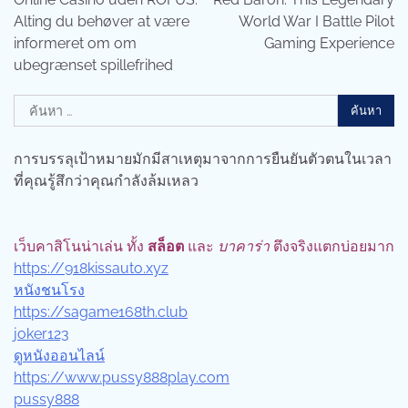
Alting du behøver at være
World War I Battle Pilot
informeret om om
Gaming Experience
ubegrænset spillefrihed
ค้นหา
สำหรับ:
การบรรลุเป้าหมายมักมีสาเหตุมาจากการยืนยันตัวตนในเวลา
ที่คุณรู้สึกว่าคุณกำลังล้มเหลว
เว็บคาสิโนน่าเล่น ทั้ง
สล็อต
และ
บาคาร่า
ตึงจริงแตกบ่อยมาก
https://918kissauto.xyz
หนังชนโรง
https://sagame168th.club
joker123
ดูหนังออนไลน์
https://www.pussy888play.com
pussy888