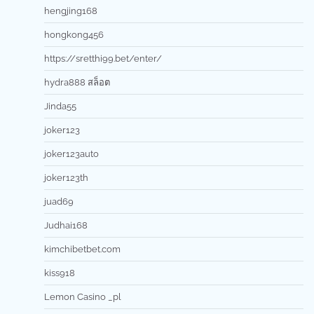
hengjing168
hongkong456
https://sretthi99.bet/enter/
hydra888 สล็อต
Jinda55
joker123
joker123auto
joker123th
juad69
Judhai168
kimchibetbet.com
kiss918
Lemon Casino _pl