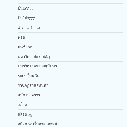
ปั่นแตก77
ปันโปร777
ฝาก 10 รับ 100
พอต
พุซซี่888
มหาวิทยาลัยราชภัฏ
มหาวิทยาลัยสวนสุนันทา
ระบบเว็บพนัน
ราชภัฏสวนสุนันทา
สมัครบาคาร่า
สล็อต
สล็อต pg
สล็อต pg เว็บตรง แตกหนัก