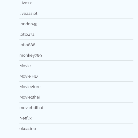
Live22
live22slot
london45
lotto432
lotto888
monkey789
Movie
Movie HD
Movie2free
Movie2thai
moviehdthai
Netflix
okcasino