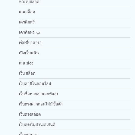
หาเว็บสล็อต
เกมสล็อต
เครดิตฟรี
เครดิตฟรี 50
เซ็กซี่บาคาร่า
เปิดเว็บพนัน
เล่น slot
เว็บ สล็อต
เว็บคาสิโนออนไลน์
เว็บซื้อหวยฮานอยพิเศษ
เว็บตรงฝากถอนไม่มีขั้นต่ำ
เว็บตรงสล็อต
เว็บตรงไม่ผ่านเอเย่นต์
เว็บถูกหวย