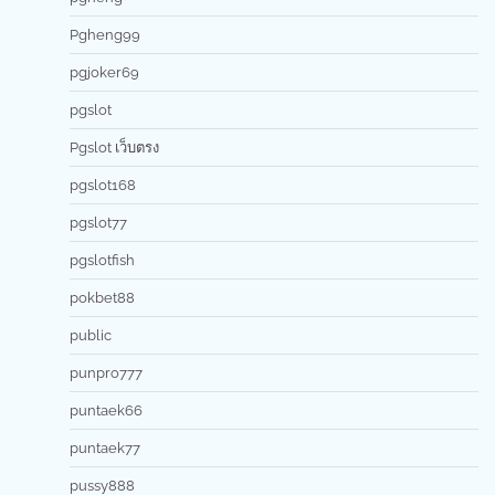
Pgheng99
pgjoker69
pgslot
Pgslot เว็บตรง
pgslot168
pgslot77
pgslotfish
pokbet88
public
punpro777
puntaek66
puntaek77
pussy888