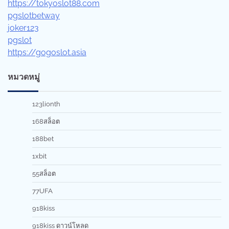
https://tokyoslot88.com
pgslotbetway
joker123
pgslot
https://gogoslot.asia
หมวดหมู่
123lionth
168สล็อต
188bet
1xbit
55สล็อต
77UFA
918kiss
918kiss ดาวน์โหลด