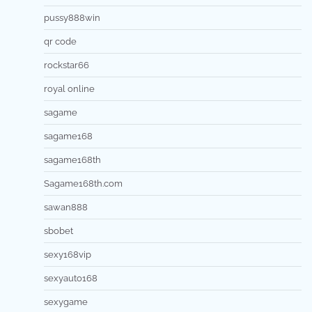
pussy888win
qr code
rockstar66
royal online
sagame
sagame168
sagame168th
Sagame168th.com
sawan888
sbobet
sexy168vip
sexyauto168
sexygame