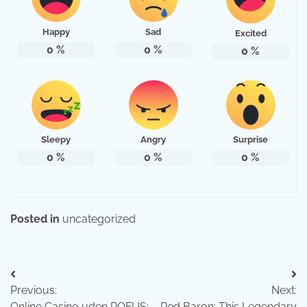
Happy
Sad
Excited
0
%
0
%
0
%
Sleepy
Angry
Surprise
0
%
0
%
0
%
Posted in
uncategorized
แนะแนว
Previous:
Next:
เรื่อง
Online Casino uden ROFUS:
Red Baron: This Legendary