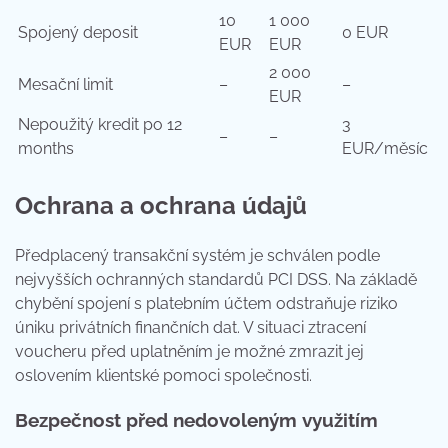
10
1 000
Spojený deposit
0 EUR
EUR
EUR
2 000
Mesační limit
–
–
EUR
Nepoužitý kredit po 12
3
–
–
months
EUR/měsíc
Ochrana a ochrana údajů
Předplacený transakční systém je schválen podle
nejvyšších ochranných standardů PCI DSS. Na základě
chybění spojení s platebním účtem odstraňuje riziko
úniku privátních finančních dat. V situaci ztracení
voucheru před uplatněním je možné zmrazit jej
oslovením klientské pomoci společnosti.
Bezpečnost před nedovoleným využitím