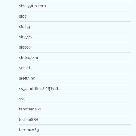
sing55fun.com
slot
slot pg
slot777
slotxo
slotxo24hr
soibet
sretthi99
ssgame666 เข้าสู่ระบบ
ssru
tangtem168
teenoi888
temmax69