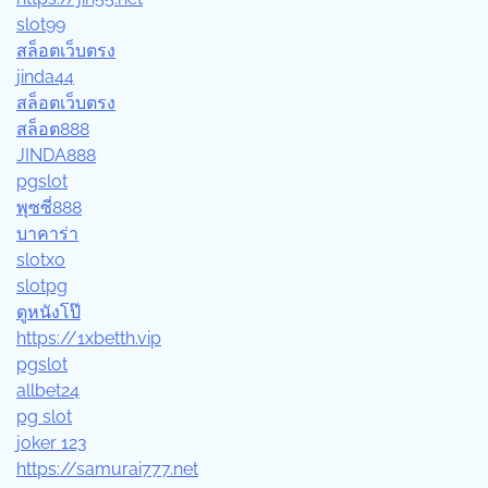
slot99
สล็อตเว็บตรง
jinda44
สล็อตเว็บตรง
สล็อต888
JINDA888
pgslot
พุซซี่888
บาคาร่า
slotxo
slotpg
ดูหนังโป๊
https://1xbetth.vip
pgslot
allbet24
pg slot
joker 123
https://samurai777.net