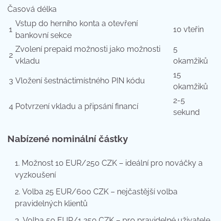
Časová délka
Vstup do herního konta a otevření
1
10 vteřin
bankovní sekce
Zvolení prepaid možnosti jako možnosti
5
2
vkladu
okamžiků
15
3
Vložení šestnáctimístného PIN kódu
okamžiků
2-5
4
Potvrzení vkladu a připsání financí
sekund
Nabízené nominální částky
Možnost 10 EUR/250 CZK – ideální pro nováčky a
vyzkoušení
Volba 25 EUR/600 CZK – nejčastější volba
pravidelných klientů
Volba 50 EUR/1 250 CZK – pro pravidelné uživatele