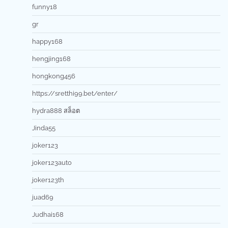
funny18
gr
happy168
hengjing168
hongkong456
https://sretthi99.bet/enter/
hydra888 สล็อต
Jinda55
joker123
joker123auto
joker123th
juad69
Judhai168