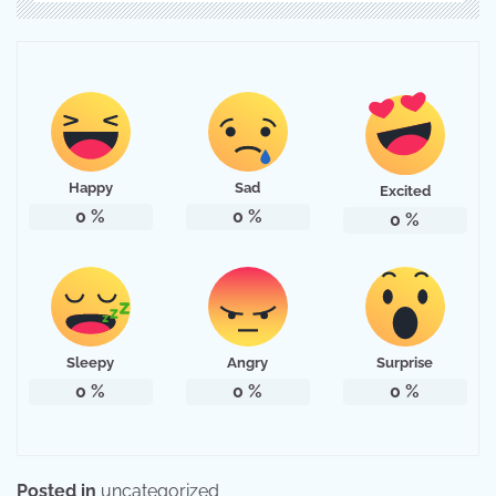
Happy
Sad
Excited
0
%
0
%
0
%
Sleepy
Angry
Surprise
0
%
0
%
0
%
Posted in
uncategorized