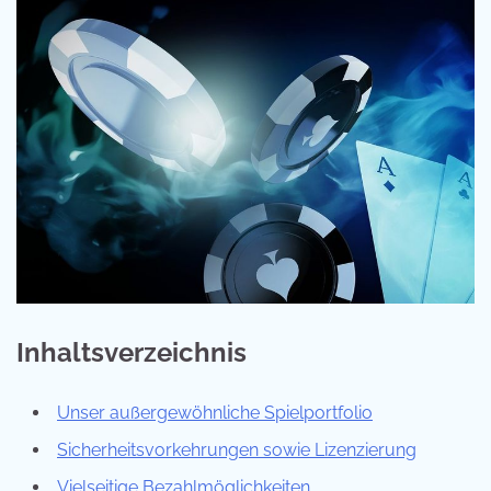
Inhaltsverzeichnis
Unser außergewöhnliche Spielportfolio
Sicherheitsvorkehrungen sowie Lizenzierung
Vielseitige Bezahlmöglichkeiten