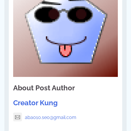
About Post Author
Creator Kung
aba010.seo@gmail.com