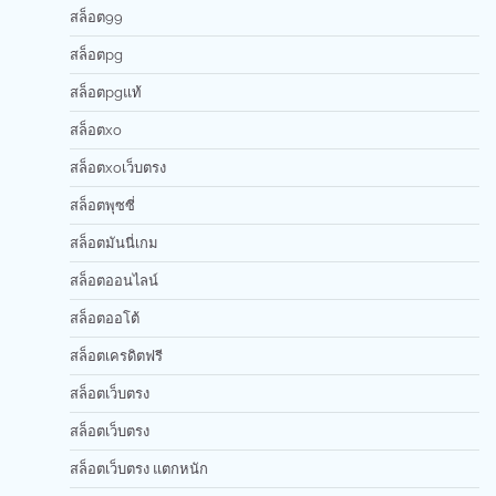
สล็อต99
สล็อตpg
สล็อตpgแท้
สล็อตxo
สล็อตxoเว็บตรง
สล็อตพุซซี่
สล็อตมันนี่เกม
สล็อตออนไลน์
สล็อตออโต้
สล็อตเครดิตฟรี
สล็อตเว็บตรง
สล็อตเว็บตรง
สล็อตเว็บตรง แตกหนัก