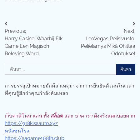
แนะแนว
Previous:
Next:
เรื่อง
Harry Casino: Waarbij Elk
LeoVegas Pelisivusto:
Game Een Magisch
Pelielämys Mikä Ohittaa
Beleving Word
Odotukset
ค้นหา
สำหรับ:
การบรรลุเป้าหมายมักมีสาเหตุมาจากการยืนยันตัวตนในเวลา
ที่คุณรู้สึกว่าคุณกำลังล้มเหลว
เว็บคาสิโนน่าเล่น ทั้ง
สล็อต
และ
บาคาร่า
ตึงจริงแตกบ่อยมาก
https://918kissauto.xyz
หนังชนโรง
https://sagame168th.club