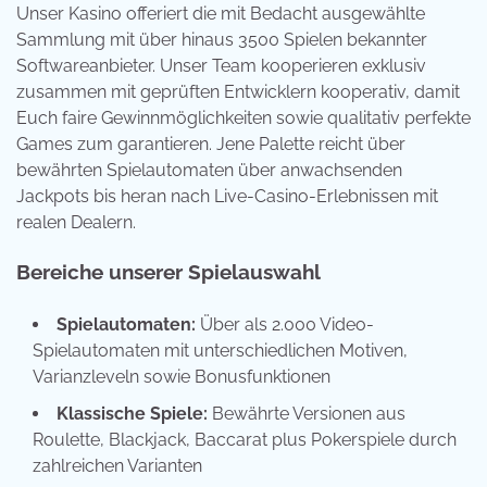
Unser Kasino offeriert die mit Bedacht ausgewählte
Sammlung mit über hinaus 3500 Spielen bekannter
Softwareanbieter. Unser Team kooperieren exklusiv
zusammen mit geprüften Entwicklern kooperativ, damit
Euch faire Gewinnmöglichkeiten sowie qualitativ perfekte
Games zum garantieren. Jene Palette reicht über
bewährten Spielautomaten über anwachsenden
Jackpots bis heran nach Live-Casino-Erlebnissen mit
realen Dealern.
Bereiche unserer Spielauswahl
Spielautomaten:
Über als 2.000 Video-
Spielautomaten mit unterschiedlichen Motiven,
Varianzleveln sowie Bonusfunktionen
Klassische Spiele:
Bewährte Versionen aus
Roulette, Blackjack, Baccarat plus Pokerspiele durch
zahlreichen Varianten