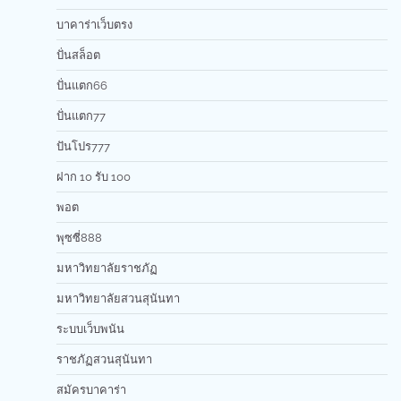
บาคาร่าเว็บตรง
ปั่นสล็อต
ปั่นแตก66
ปั่นแตก77
ปันโปร777
ฝาก 10 รับ 100
พอต
พุซซี่888
มหาวิทยาลัยราชภัฏ
มหาวิทยาลัยสวนสุนันทา
ระบบเว็บพนัน
ราชภัฏสวนสุนันทา
สมัครบาคาร่า