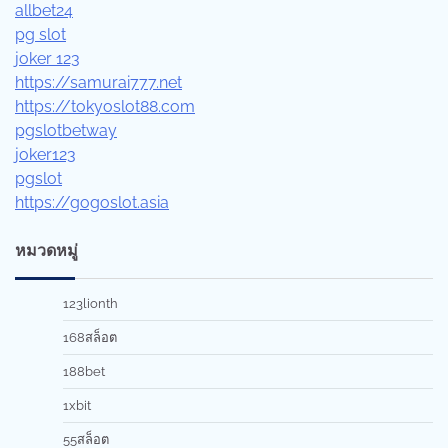
allbet24
pg slot
joker 123
https://samurai777.net
https://tokyoslot88.com
pgslotbetway
joker123
pgslot
https://gogoslot.asia
หมวดหมู่
123lionth
168สล็อต
188bet
1xbit
55สล็อต