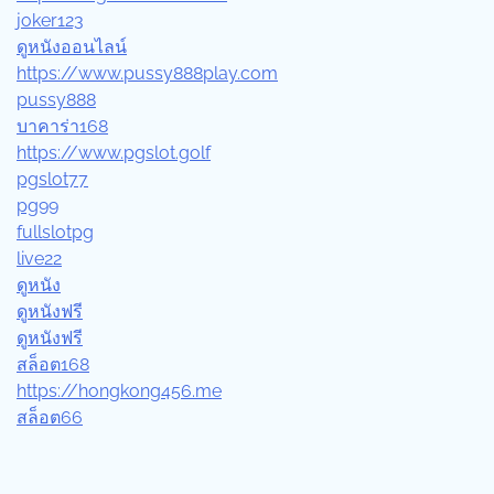
joker123
ดูหนังออนไลน์
https://www.pussy888play.com
pussy888
บาคาร่า168
https://www.pgslot.golf
pgslot77
pg99
fullslotpg
live22
ดูหนัง
ดูหนังฟรี
ดูหนังฟรี
สล็อต168
https://hongkong456.me
สล็อต66