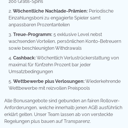
200 Gratis-Spins
Wöchentliche Nachlade-Prämien:
Periodische
Einzahlungsboni zu engagierte Spieler samt
anpassbaren Prozentanteilen
Treue-Programm:
5 exklusive Level nebst
wachsenden Vorteilen, persönlichen Konto-Betreuern
sowie beschleunigten Withdrawals
Cashback:
Wöchentlich Verlustrückerstattung von
maximal für fünfzehn Prozent bar jeder
Umsatzbedingungen
Wettbewerbe plus Verlosungen:
Wiederkehrende
Wettbewerbe mit reizvollen Preispools
Alle Bonusangebote sind gebunden an fairen Rollover-
Anforderungen, welche innerhalb jenen AGB ausführlich
erklärt gelten. Unser Team lassen ab von versteckte
Regelungen plus bauen auf Transparenz.