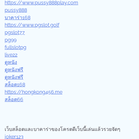
https://www.pussy888play.com
pussy888
บาคาร่า168
https://www.pgslot.golf
pgslot77
pg99
fullslotpg
live22
ดูหนัง
ดูหนังฟรี
ดูหนังฟรี
สล็อต168
https://hongkong456.me
สล็อต66
เว็บสล็อตและบาคาร่าของโครตดีเว็บนี้เล่นแล้วรวยจัดๆ
joker123