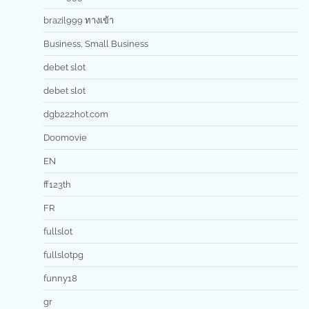
brazil999 ทางเข้า
Business, Small Business
debet slot
debet slot
dgb222hot.com
Doomovie
EN
ff123th
FR
fullslot
fullslotpg
funny18
gr