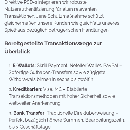
Direktive PSD-2 integrieren wir robuste
Nutzerauthentifizierung für allen relevanten
Transaktionen. Jene Schutzmaßnahme schützt
gleichermaßen unsere Kunden wie gleichfalls unseres
Spielhaus bezüglich betrügerischen Handlungen.
Bereitgestellte Transaktionswege zur
Überblick
E-Wallets:
Skrill Payment, Neteller Wallet, PayPal –
Sofortige Guthaben-Transfers sowie zügigste
Withdrawals binnen in sechs bis zwölf h
Kreditkarten:
Visa, MC – Etablierte
Transaktionsmethoden mit hoher Sicherheit sowie
weltweiter Anerkennung
Bank Transfer:
Traditionelle Direktüberweisung –
Perfekt bezüglich höhere Summen, Bearbeitungszeit 1
bis 3 Geschäftstage