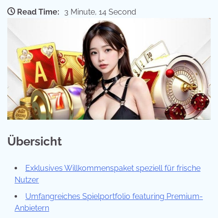
Read Time:
3 Minute, 14 Second
Übersicht
Exklusives Willkommenspaket speziell für frische
Nutzer
Umfangreiches Spielportfolio featuring Premium-
Anbietern