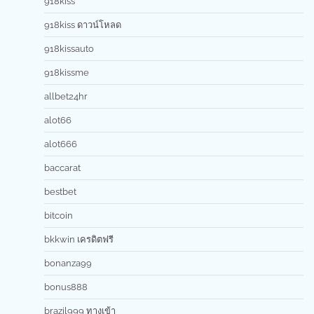
918kiss
918kiss ดาวน์โหลด
918kissauto
918kissme
allbet24hr
alot66
alot666
baccarat
bestbet
bitcoin
bkkwin เครดิตฟรี
bonanza99
bonus888
brazil999 ทางเข้า