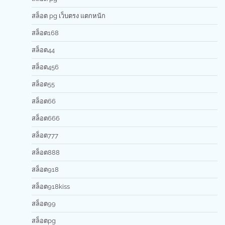
สล็อต pg เว็บตรง แตกหนัก
สล็อต168
สล็อต44
สล็อต456
สล็อต55
สล็อต66
สล็อต666
สล็อต777
สล็อต888
สล็อต918
สล็อต918kiss
สล็อต99
สล็อตpg