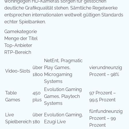
wohingegen HD-Kameras sorgen für gestochen
deutliche Grafikqualität stehen. Sämtliche Regelwerke
entsprechen internationalen weltweit gültigen Standards
echter Spielbanken.
Gamekategorie
Menge der Titel
Top-Anbieter
RTP-Bereich
NetEnt, Pragmatic
über
Play Games,
vierundneunzig
Video-Slots
1800
Microgaming
Prozent – 98%
Systems
Evolution Gaming
Table
450
97 Prozent –
Games, Playtech
Games
plus
99.5 Prozent
Systems
fünfundneunzig
Live
über
Evolution Gaming,
Prozent – 99
Spielbereich
180
Ezugi Live
Prozent