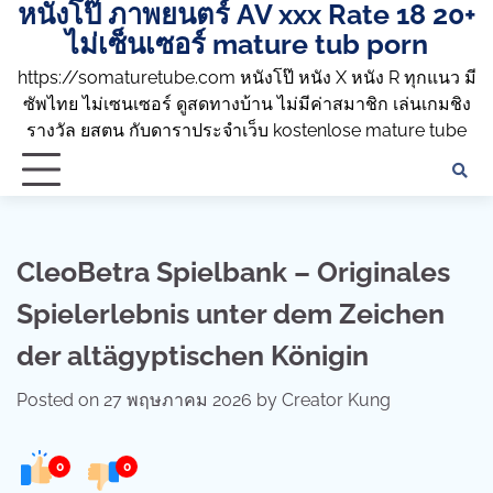
หนังโป๊ ภาพยนตร์ AV xxx Rate 18 20+
Skip
to
ไม่เซ็นเซอร์ mature tub porn
content
https://somaturetube.com หนังโป๊ หนัง X หนัง R ทุกแนว มี
ซัพไทย ไม่เซนเซอร์ ดูสดทางบ้าน ไม่มีค่าสมาชิก เล่นเกมชิง
รางวัล ยสตน กับดาราประจำเว็บ kostenlose mature tube
CleoBetra Spielbank – Originales
Spielerlebnis unter dem Zeichen
der altägyptischen Königin
Posted on
27 พฤษภาคม 2026
by
Creator Kung
0
0