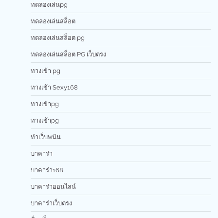
ทดลองเล่นpg
ทดลองเล่นสล็อต
ทดลองเล่นสล็อต pg
ทดลองเล่นสล็อต PG เว็บตรง
ทางเข้า pg
ทางเข้า Sexy168
ทางเข้าpg
ทางเข้าpg
ทำเว็บพนัน
บาคาร่า
บาคาร่า168
บาคาร่าออนไลน์
บาคาร่าเว็บตรง