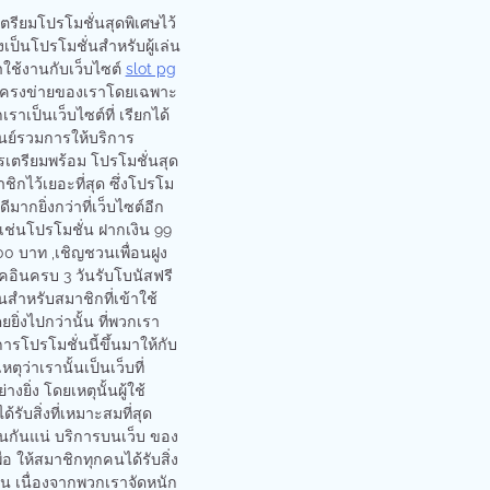
รเตรียมโปรโมชั่นสุดพิเศษไว้
่งเป็นโปรโมชั่นสำหรับผู้เล่น
าใช้งานกับเว็บไซต์
slot pg
โครงข่ายของเราโดยเฉพาะ
าเป็นเว็บไซต์ที่ เรียกได้
ศูนย์รวมการให้บริการ
ารเตรียมพร้อม โปรโมชั่นสุด
ิกไว้เยอะที่สุด ซึ่งโปรโม
ดีมากยิ่งกว่าที่เว็บไซต์อีก
งเช่นโปรโมชั่น ฝากเงิน 99
00 บาท ,เชิญชวนเพื่อนฝูง
็คอินครบ 3 วันรับโบนัสฟรี
่นสำหรับสมาชิกที่เข้าใช้
ยิ่งไปกว่านั้น ที่พวกเรา
รโปรโมชั่นนี้ขึ้นมาให้กับ
หตุว่าเรานั้นเป็นเว็บที่
่างยิ่ง โดยเหตุนั้นผู้ใช้
้รับสิ่งที่เหมาะสมที่สุด
นกันแน่ บริการบนเว็บ ของ
พื่อ ให้สมาชิกทุกคนได้รับสิ่ง
่อน เนื่องจากพวกเราจัดหนัก