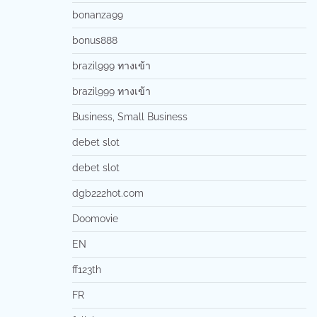
bonanza99
bonus888
brazil999 ทางเข้า
brazil999 ทางเข้า
Business, Small Business
debet slot
debet slot
dgb222hot.com
Doomovie
EN
ff123th
FR