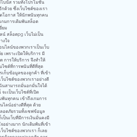
มีโบนัส รวมทั้งโปรโมชั่น
อีกด้วย ซึ่งเว็บไซต์ของเรา
เปิดโอกาส ให้นักพนันทุกคน
ึง เกมการเดิมพันสล็อต
ี่ยม
น์ สล็อตpg เว็บไม่เป็น
วางใจ
ออนไลน์ของพวกเราเป็นเว็บ
ย เพราะเปิดให้บริการ มี
 การให้บริการ จึงทำให้
็บไซต์ที่การพนันที่ดีที่สุด
เก็บข้อมูลของลูกค้า ที่เข้า
เว็บไซต์ของพวกเราอย่างดี
พนันสามารถมั่นอกมั่นใจได้
้ จะเป็นเว็บไซต์ที่เปิด
มพันทุกคน เข้าถึงเกมการ
ไลน์อย่างดีที่สุด ด้วย
ลอดภัยรวมทั้งเซฟข้อมูล
ป็นเว็บที่มีการเงินมั่นคงมี
อย่างมาก นักเดิมพันที่เข้า
เว็บไซต์ของพวกเรา ก็เลย