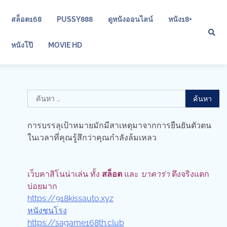
สล็อต168
PUSSY888
ดูหนังออนไลน์
หนัง18+
หนังโป๊
MOVIE HD
ค้นหา
สำหรับ:
การบรรลุเป้าหมายมักมีสาเหตุมาจากการยืนยันตัวตน
ในเวลาที่คุณรู้สึกว่าคุณกำลังล้มเหลว
เว็บคาสิโนน่าเล่น ทั้ง
สล็อต
และ
บาคาร่า
ตึงจริงแตก
บ่อยมาก
https://918kissauto.xyz
หนังชนโรง
https://sagame168th.club