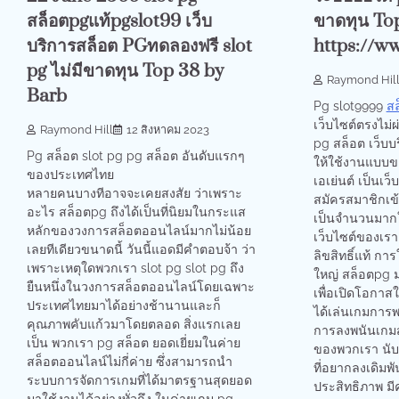
สล็อตpgแท้pgslot99 เว็บ
ขาดทุน To
บริการสล็อต PGทดลองฟรี slot
https://w
pg ไม่มีขาดทุน Top 38 by
Raymond Hil
Barb
Pg slot9999
ส
เว็บไซต์ตรงไม่ผ
Raymond Hill
12 สิงหาคม 2023
pg สล็อต เว็บบ
Pg สล็อต slot pg pg สล็อต อันดับแรกๆ
ให้ใช้งานแบบขอ
ของประเทศไทย
เอเย่นต์ เป็นเว็บ
หลายคนบางทีอาจจะเคยสงสัย ว่าเพราะ
สมัครสมาชิกเข
อะไร สล็อตpg ถึงได้เป็นที่นิยมในกระแส
เป็นจำนวนมากใน
หลักของวงการสล็อตออนไลน์มากไม่น้อย
เว็บไซต์ของเราเ
เลยทีเดียวขนาดนี้ วันนี้แอดมีคำตอบจ้า ว่า
ลิขสิทธิ์แท้ กา
เพราะเหตุใดพวกเรา slot pg slot pg ถึง
ใหญ่ สล็อตpg 
ยืนหนึ่งในวงการสล็อตออนไลน์โดยเฉพาะ
เพื่อเปิดโอกาส
ประเทศไทยมาได้อย่างช้านานและก็
ได้เล่นเกมการพน
คุณภาพคับแก้วมาโดยตลอด สิ่งแรกเลย
การลงพนันเกมส
เป็น พวกเรา pg สล็อต ยอดเยี่ยมในค่าย
ของพวกเรา นับว่
สล็อตออนไลน์ไม่กี่ค่าย ซึ่งสามารถนำ
ที่อยากลงเดิมพั
ระบบการจัดการเกมที่ได้มาตรฐานสุดยอด
ประสิทธิภาพ ม