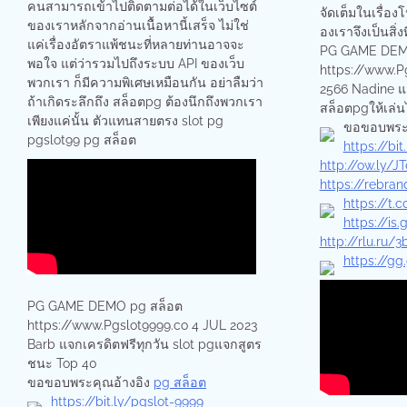
คนสามารถเข้าไปติดตามต่อได้ในเว็บไซต์
จัดเต็มในเรื่อง
ของเราหลักจากอ่านเนื้อหานี้เสร็จ ไม่ใช่
องเราจึงเป็นสิ่งท
แค่เรื่องอัตราแพ้ชนะที่หลายท่านอาจจะ
PG GAME DEM
พอใจ แต่ว่ารวมไปถึงระบบ API ของเว็บ
https://www.P
พวกเรา ก็มีความพิเศษเหมือนกัน อย่าลืมว่า
2566 Nadine แ
ถ้าเกิดระลึกถึง สล็อตpg ต้องนึกถึงพวกเรา
สล็อตpgให้เล่น
เพียงแค่นั้น ตัวแทนสายตรง slot pg
ขอขอบพระ
pgslot99 pg สล็อต
https://bi
http://ow.ly/
https://rebran
https://t
https://is
http://rlu.ru/
https://g
PG GAME DEMO pg สล็อต
https://www.Pgslot9999.co 4 JUL 2023
Barb แจกเครดิตฟรีทุกวัน slot pgแจกสูตร
ชนะ Top 40
ขอขอบพระคุณอ้างอิง
pg สล็อต
https://bit.ly/pgslot-9999