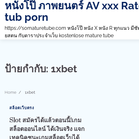
หนังโป๊ ภาพยนตร์ AV xxx Rat
Skip
to
tub porn
content
https://somaturetube.com หนังโป๊ หนัง X หนัง R ทุกแนว มีซั
ยสตน กับดาราประจำเว็บ kostenlose mature tube
ป้ายกำกับ:
1xbet
Home
1xbet
1 min read
0
สล็อตเว็บตรง
Slot สมัครได้แล้วตอนนี้!เกม
สล็อตออนไลน์ ได้เงินจริง แจก
เทคนิคชนะเกมสล็อตเว็บได้