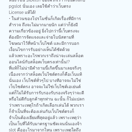
หนึ่ง เช่น 1xbetth ของพวกเรา ก็ขึ้นตรงกับ
pgslot นั่นเอง เลยใช้คำว่าเว็บตรง
License แท้ได้!
• ในส่วนของโปรโมชั่นก็เกิดเรื่องที่มีการ
สำรวจ ถึงจะไม่มากมายนัก แต่ว่าก็ยังมี
ความเกี่ยวข้องอยู่ ยิ่งไปกว่านี้เว็บตรงจะ
ต้องมีการจัดแจงและจ่ายโบนัสตามที่
โฆษณาไว้ที่หน้าเว็บไซต์ และมีการบอก
เงื่อนไขการรับอย่างเห็นได้ชัดด้วย
แล้วเพราะอะไรพวกเราถึงน่าจะเล่นสล็อต
ออนไลน์กับสล็อตเว็บตรงเท่านั้น!?
ที่แท้ก็ไม่น่ามีคำถามนี้เกิดขึ้นมาเลยจริงๆ
เนื่องจากว่าสล็อตเว็บไซต์ตรงก็คือเว็บแท้
นั่นเอง เว็บไซต์ทั่วๆไป บางทีอาจจะไม่ใช่
เว็บไซต์ตรง อาจจะไม่ใช่เว็บไซต์เอเย่นต์
แต่ก็ไม่ได้รับการรับรองรับรองจริงๆว่าจะดี
หรือไม่ดีกับลูกค้าทุกท่าน ฉะนั้น ก็ไม่แปลก
ว่าเพราะเหตุไรถ้าเกิดเลือกเล่นได้ พวกเรา
ก็จำเป็นที่จะต้องเล่นกับเว็บไซต์ตรงก็
จำเป็นต้องเยี่ยมที่สุดอยู่แล้ว เพราะเหตุว่า
เป็นเว็บที่ได้รับมาตรฐานชัดเจนนั่นเองจ้า
slot คืออะไรมาจากไหน เพราะเหตุใดถึง