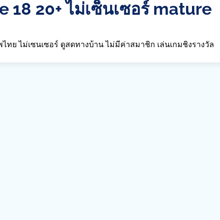
e 18 20+ ไม่เซ็นเซอร์ mature
พไทย ไม่เซนเซอร์ ดูสดทางบ้าน ไม่มีค่าสมาชิก เล่นเกมชิงรางวัล