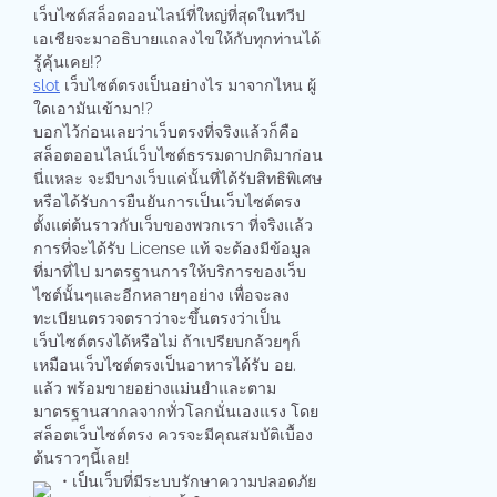
เว็บไซต์สล็อตออนไลน์ที่ใหญ่ที่สุดในทวีป
เอเชียจะมาอธิบายแถลงไขให้กับทุกท่านได้
รู้คุ้นเคย!?
slot
เว็บไซต์ตรงเป็นอย่างไร มาจากไหน ผู้
ใดเอามันเข้ามา!?
บอกไว้ก่อนเลยว่าเว็บตรงที่จริงแล้วก็คือ
สล็อตออนไลน์เว็บไซต์ธรรมดาปกติมาก่อน
นี่แหละ จะมีบางเว็บแค่นั้นที่ได้รับสิทธิพิเศษ
หรือได้รับการยืนยันการเป็นเว็บไซต์ตรง
ตั้งแต่ต้นราวกับเว็บของพวกเรา ที่จริงแล้ว
การที่จะได้รับ License แท้ จะต้องมีข้อมูล
ที่มาที่ไป มาตรฐานการให้บริการของเว็บ
ไซต์นั้นๆและอีกหลายๆอย่าง เพื่อจะลง
ทะเบียนตรวจตราว่าจะขึ้นตรงว่าเป็น
เว็บไซต์ตรงได้หรือไม่ ถ้าเปรียบกล้วยๆก็
เหมือนเว็บไซต์ตรงเป็นอาหารได้รับ อย.
แล้ว พร้อมขายอย่างแม่นยำและตาม
มาตรฐานสากลจากทั่วโลกนั่นเองแรง โดย
สล็อตเว็บไซต์ตรง ควรจะมีคุณสมบัติเบื้อง
ต้นราวๆนี้เลย!
• เป็นเว็บที่มีระบบรักษาความปลอดภัย