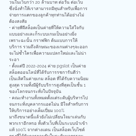
วนในเว็บกว่า 20 ล้านบาท ต่อวัน ต่อเว็บ
ซึ่งนั่งทำให้เราสามารถมีทุนสำหรับเพื่อการ
จ่ายการแตกของลูกค้าทุกท่านได้อย่างไม่
ต้องสงสัย
• ค่ายพีจีสล็อตเป็นค่ายที่ให้ความใส่ใจกับ
แบบอย่างและก็ระบบเกมเป็นอย่างยิ่ง
เพราะฉะนั้น กราฟฟิก ต้นแบบการให้
บริการ รวมถึงลักษณะของเกมต่างๆจะออก
จะไม่ซ้ำใครเพื่อความแปลกใหม่และไม่น่า
ระอา
• ตั้งแต่ปี 2022-2024 ค่าย pgslot เป็นค่าย
สล็อตออนไลน์ที่ได้รับการรชการันตีว่า
เป็นเลิศในค่ายเกม สล็อต ที่ได้รับความนิยม
สูงสุด รวมทั้งมีผู้รับบริการสูงที่สุดเป็นชั้น 1
ของโลกจนกระทั่งในปัจจุบัน
• คณะทำงานทั้งหมดตั้งแต่ระดับผู้บริหารไป
จนกระทั่งบุคลากรแอดไม่น มีใจสำหรับการ
ให้บริการอย่างเต็มเปี่ยม 100%
มาถึงขนาดนี้แล้วยังไม่เปลี่ยนใจมาเล่นกับ
พวกเราอีกหรอ ทั้งตัวเว็บที่เป็นระบบนำเข้า
แท้ 100% จากต่างแดน เป็นสล็อตเว็บไซต์