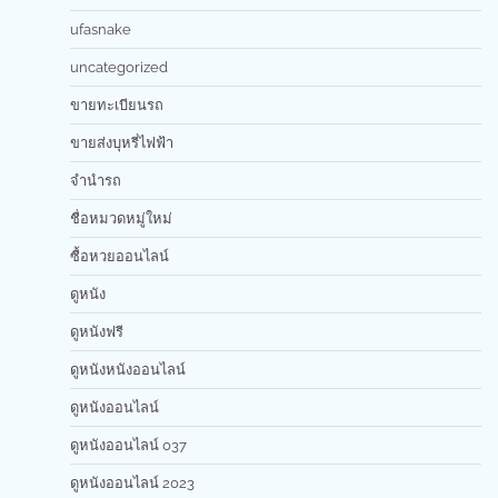
ufasnake
uncategorized
ขายทะเบียนรถ
ขายส่งบุหรี่ไฟฟ้า
จำนำรถ
ชื่อหมวดหมู่ใหม่
ซื้อหวยออนไลน์
ดูหนัง
ดูหนังฟรี
ดูหนังหนังออนไลน์
ดูหนังออนไลน์
ดูหนังออนไลน์ 037
ดูหนังออนไลน์ 2023