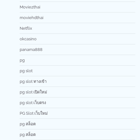
Movie2thai
moviehdthai
Netflix
okcasino
panama888
pg
pg slot
pg slot ทางเข้า
pg slot เปิดใหม่
pg slot เว็บตรง
PG Slot เว็บใหม่
pg สล็อต
pg สล็อต