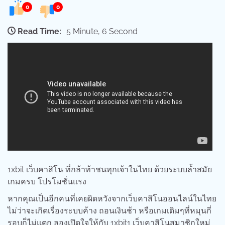
0
0
Read Time:
5 Minute, 6 Second
1xbit เว็บคาสิโน ที่กล้าท้าชนทุกเจ้าในไทย ด้วยระบบล้ำสมัย
เกมครบ โปรโมชั่นแรง
หากคุณเป็นอีกคนที่เคยผิดหวังจากเว็บคาสิโนออนไลน์ในไทย
ไม่ว่าจะเกิดเรื่องระบบค้าง ถอนเงินช้า หรือเกมเดิมๆที่หมุนกี่
รอบก็ไม่แตก ลองเปิดใจให้กับ 1xbit1 เว็บคาสิโนสมาชิกใหม่