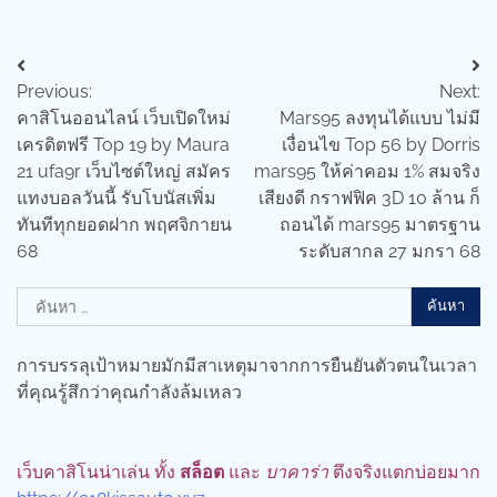
แนะแนว
Previous:
Next:
เรื่อง
คาสิโนออนไลน์ เว็บเปิดใหม่
Mars95 ลงทุนได้แบบ ไม่มี
เครดิตฟรี Top 19 by Maura
เงื่อนไข Top 56 by Dorris
21 ufa9r เว็บไซต์ใหญ่ สมัคร
mars95 ให้ค่าคอม 1% สมจริง
แทงบอลวันนี้ รับโบนัสเพิ่ม
เสียงดี กราฟฟิค 3D 10 ล้าน ก็
ทันทีทุกยอดฝาก พฤศจิกายน
ถอนได้ mars95 มาตรฐาน
68
ระดับสากล 27 มกรา 68
ค้นหา
สำหรับ:
การบรรลุเป้าหมายมักมีสาเหตุมาจากการยืนยันตัวตนในเวลา
ที่คุณรู้สึกว่าคุณกำลังล้มเหลว
เว็บคาสิโนน่าเล่น ทั้ง
สล็อต
และ
บาคาร่า
ตึงจริงแตกบ่อยมาก