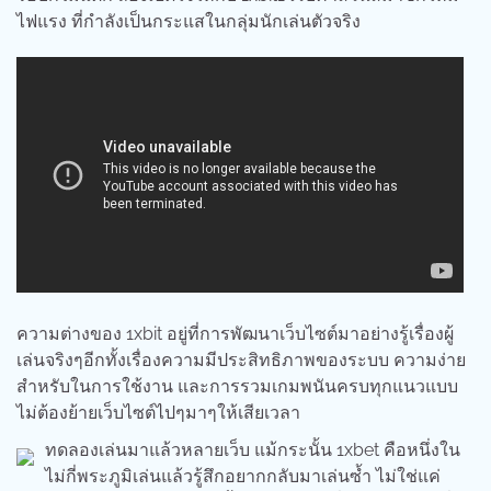
ไฟแรง ที่กำลังเป็นกระแสในกลุ่มนักเล่นตัวจริง
ความต่างของ 1xbit อยู่ที่การพัฒนาเว็บไซต์มาอย่างรู้เรื่องผู้
เล่นจริงๆอีกทั้งเรื่องความมีประสิทธิภาพของระบบ ความง่าย
สำหรับในการใช้งาน และการรวมเกมพนันครบทุกแนวแบบ
ไม่ต้องย้ายเว็บไซต์ไปๆมาๆให้เสียเวลา
ทดลองเล่นมาแล้วหลายเว็บ แม้กระนั้น 1xbet คือหนึ่งใน
ไม่กี่พระภูมิเล่นแล้วรู้สึกอยากกลับมาเล่นซ้ำ ไม่ใช่แค่