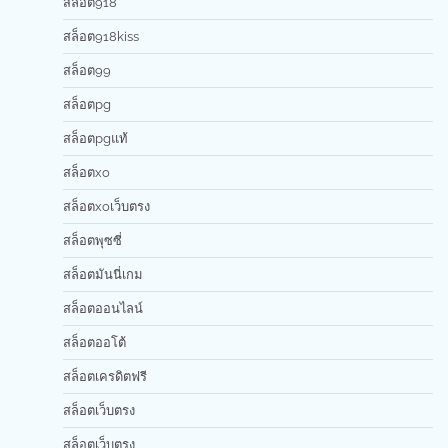
สล็อต918
สล็อต918kiss
สล็อต99
สล็อตpg
สล็อตpgแท้
สล็อตxo
สล็อตxoเว็บตรง
สล็อตพุซซี่
สล็อตมันนี่เกม
สล็อตออนไลน์
สล็อตออโต้
สล็อตเครดิตฟรี
สล็อตเว็บตรง
สล็อตเว็บตรง