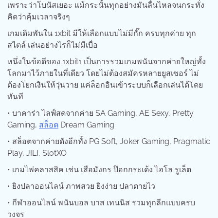
เพราะว่าโบนัสเยอะ แม้กระนั้นทุกอย่างมันลื่นไหลจนกระทั่ง
คิดว่าคุ้มเวลาจริงๆ
เกมเดิมพันใน 1xbit มีให้เลือกแบบไม่มีกั๊ก ครบทุกค่าย ทุก
สไตล์ เล่นอย่างไรก็ไม่มีเบื่อ
หนึ่งในข้อดีของ 1xbit1 เป็นการรวมเกมพนันจากค่ายใหญ่ทั้ง
โลกมาไว้ภายในที่เดียว โดยไม่ต้องสมัครหลายยูสเซอร์ ไม่
ต้องโยกเงินให้วุ่นวาย แค่ล็อกอินเข้าระบบก็เลือกเล่นได้โดย
ทันที
• บาคาร่า ไลฟ์สดจากค่าย SA Gaming, AE Sexy, Pretty
Gaming,
สล็อต
Dream Gaming
• สล็อตจากค่ายดังอีกทั้ง PG Soft, Joker Gaming, Pragmatic
Play, JILI, SlotXO
• เกมไพ่คลาสสิค เช่น เสือมังกร ป๊อกกระเด้ง ไฮโล รูเล็ต
• ยิงปลาออนไลน์ ภาพสวย ยิงง่าย ปลาตายไว
• กีฬาออนไลน์ พนันบอล บาส เทนนิส รวมทุกลีกแบบครบ
วงจร