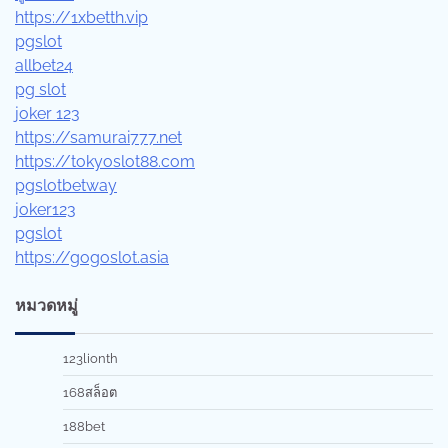
https://1xbetth.vip
pgslot
allbet24
pg slot
joker 123
https://samurai777.net
https://tokyoslot88.com
pgslotbetway
joker123
pgslot
https://gogoslot.asia
หมวดหมู่
123lionth
168สล็อต
188bet