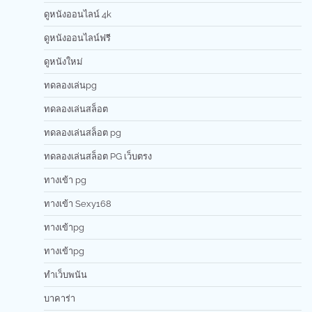
ดูหนังออนไลน์ 4k
ดูหนังออนไลน์ฟรี
ดูหนังใหม่
ทดลองเล่นpg
ทดลองเล่นสล็อต
ทดลองเล่นสล็อต pg
ทดลองเล่นสล็อต PG เว็บตรง
ทางเข้า pg
ทางเข้า Sexy168
ทางเข้าpg
ทางเข้าpg
ทำเว็บพนัน
บาคาร่า