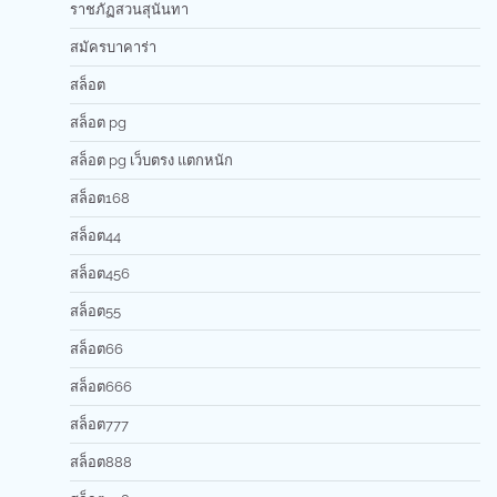
ราชภัฏสวนสุนันทา
สมัครบาคาร่า
สล็อต
สล็อต pg
สล็อต pg เว็บตรง แตกหนัก
สล็อต168
สล็อต44
สล็อต456
สล็อต55
สล็อต66
สล็อต666
สล็อต777
สล็อต888