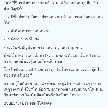
ในไม่กี่วินาที ส่วนการถอนก็ไวไม่แพ้กัน กดถอนปุบปับ เงิน
ฝากบัญชีปั๊บ
• ไม่มีขั้นต่ำสำหรับการฝากถอน จะเล่น 10 บาทหรือถอนแสน
ก็ได้
• ไม่จำกัดรอบการถอนต่อวัน
• ไม่มีค่าประเพณีแฝง
• รองรับทั้งบัญชีธนาคาร แล้วก็ทรูวอเลททุกค่าย
นี่คือเว็บไซต์1xbet ที่กล้าให้ความคล่องตัวแบบเต็มที่ โดยไม่
กำหนดสิทธิ์ของผู้เล่นแม้แต่เล็กน้อย
โปรโมชั่นของ 1xbit แจกจริงทุกวัน ใช้งานง่าย ไม่ต้องลุ้น ไม่
ต้องทำเทิร์นเวอร์
ถ้าหากผู้ใดกันชอบของฟรี ต้องตกหลุมรัก
1xbit1
แน่ๆ เพราะ
เหตุว่าตรงนี้มีโปรให้เลือกรับทุกวัน ทั้งสำหรับสมาชิกใหม่และ
ก็สมาชิกเก่า โดยไม่ต้องลุ้นหรือชิงชัยกับใครกันแน่
แบบอย่างโปรโมชั่นที่โดดเด่น