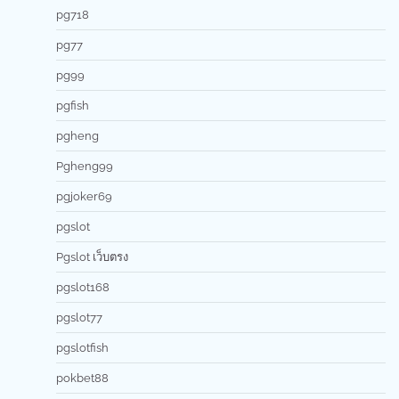
pg718
pg77
pg99
pgfish
pgheng
Pgheng99
pgjoker69
pgslot
Pgslot เว็บตรง
pgslot168
pgslot77
pgslotfish
pokbet88