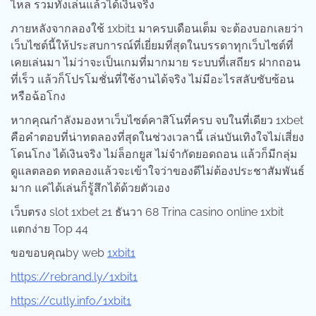
ไหล รวมทั้งเล่นแล้วได้เงินจริง
ภายหลังจากลองใช้ 1xbit1 มาครบเดือนเต็ม จะต้องบอกเลยว่า
เว็บไซต์นี้ให้ประสบการณ์ที่เยี่ยมที่สุดในบรรดาทุกเว็บไซต์ที่
เคยเล่นมา ไม่ว่าจะเป็นเกมที่มากมาย ระบบที่เสถียร ฝากถอน
ที่เร็ว แล้วก็โปรโมชั่นที่ใช้งานได้จริง ไม่มีอะไรสลับซับซ้อน
หรือฉ้อโกง
หากคุณกำลังมองหาเว็บไซต์คาสิโนที่ครบ จบในที่เดียว 1xbet
คือคำตอบที่น่าทดลองที่สุดในช่วงเวลานี้ เล่นบันเทิงใจไม่เสี่ยง
โดนโกง ได้เงินจริง ไม่ล็อกยูส ไม่จำกัดยอดถอน แล้วก็มีกลุ่ม
ดูแลตลอด ทดลองแล้วจะเข้าใจว่าของดีไม่ต้องประชาสัมพันธ์
มาก แค่ได้เล่นก็รู้สึกได้ด้วยตัวเอง
เว็บตรง slot 1xbet 21 ธันวา 68 Trina casino online 1xbit
แตกง่าย Top 44
ขอขอบคุณby web
1xbit1
https://rebrand.ly/1xbit1
https://cutly.info/1xbit1