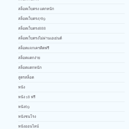
สล็อตเว็บตรง แตกหนัก
สล็อตเว็บตรง789
สล็อตเว็บตรง888
สล็อตเว็บตรงไม่ผ่านเอเย่นต์
สล็อตแจกเครดิตฟรี
สล็อตแตกง่าย
สล็อตแตกหนัก
สูตรสล็อต
หนัง
หนัง 18 ฟรี
หนัง69
หนังชนโรง
หนังออนไลน์