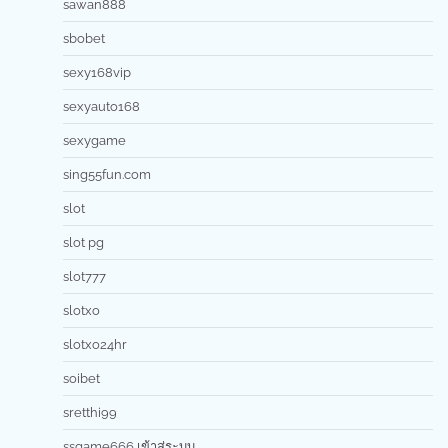
sawan888
sbobet
sexy168vip
sexyauto168
sexygame
sing55fun.com
slot
slot pg
slot777
slotxo
slotxo24hr
soibet
sretthi99
ssgame666 เข้าสู่ระบบ