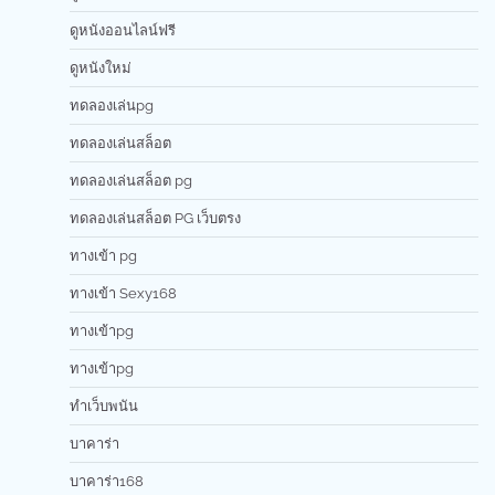
ดูหนังออนไลน์ฟรี
ดูหนังใหม่
ทดลองเล่นpg
ทดลองเล่นสล็อต
ทดลองเล่นสล็อต pg
ทดลองเล่นสล็อต PG เว็บตรง
ทางเข้า pg
ทางเข้า Sexy168
ทางเข้าpg
ทางเข้าpg
ทำเว็บพนัน
บาคาร่า
บาคาร่า168