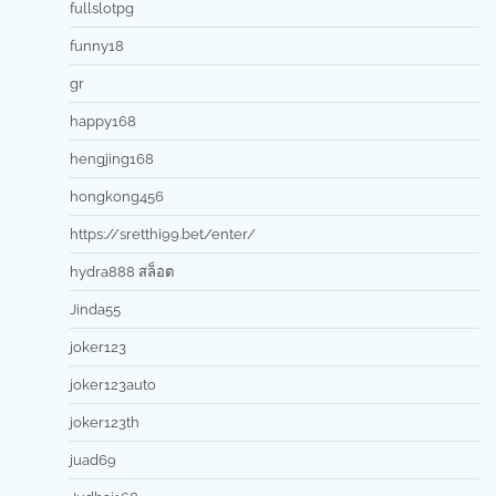
fullslotpg
funny18
gr
happy168
hengjing168
hongkong456
https://sretthi99.bet/enter/
hydra888 สล็อต
Jinda55
joker123
joker123auto
joker123th
juad69