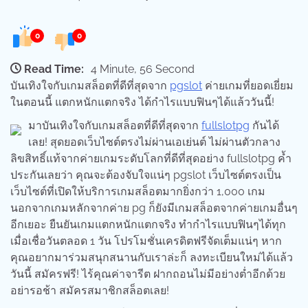
0
0
Read Time:
4 Minute, 56 Second
บันเทิงใจกับเกมสล็อตที่ดีที่สุดจาก
pgslot
ค่ายเกมที่ยอดเยี่ยม
ในตอนนี้ แตกหนักแตกจริง ได้กำไรแบบฟินๆได้แล้ววันนี้!
มาบันเทิงใจกับเกมสล็อตที่ดีที่สุดจาก
fullslotpg
กันได้
เลย! สุดยอดเว็บไซต์ตรงไม่ผ่านเอเย่นต์ ไม่ผ่านตัวกลาง
ลิขสิทธิ์แท้จากค่ายเกมระดับโลกที่ดีที่สุดอย่าง fullslotpg ค้ำ
ประกันเลยว่า คุณจะต้องจับใจแน่ๆ pgslot เว็บไซต์ตรงเป็น
เว็บไซต์ที่เปิดให้บริการเกมสล็อตมากยิ่งกว่า 1,000 เกม
นอกจากเกมหลักจากค่าย pg ก็ยังมีเกมสล็อตจากค่ายเกมอื่นๆ
อีกเยอะ ยืนยันเกมแตกหนักแตกจริง ทำกำไรแบบฟินๆได้ทุก
เมื่อเชื่อวันตลอด 1 วัน โปรโมชั่นเครดิตฟรีจัดเต็มแน่ๆ หาก
คุณอยากมาร่วมสนุกสนานกับเราล่ะก็ ลงทะเบียนใหม่ได้แล้ว
วันนี้ สมัครฟรี! ไร้คุณค่าจารีต ฝากถอนไม่มีอย่างต่ำอีกด้วย
อย่ารอช้า สมัครสมาชิกสล็อตเลย!