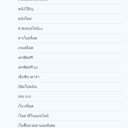
หนังโป๊69
หนังใหม่
หวยออนไลน์24
หาเว็บสล็อต
เกมสล็อต
เครดิตฟรี
เครดิตฟรี 50
เซ็กซี่บาคาร่า
เปิดเว็บพนัน
เล่น slot
เว็บ สล็อต
เว็บคาสิโนออนไลน์
เว็บซื้อหวยฮานอยพิเศษ