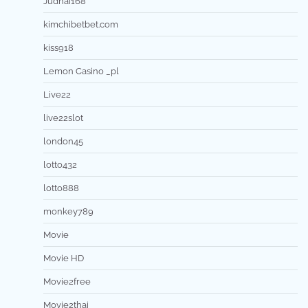
Judhai168
kimchibetbet.com
kiss918
Lemon Casino _pl
Live22
live22slot
london45
lotto432
lotto888
monkey789
Movie
Movie HD
Movie2free
Movie2thai