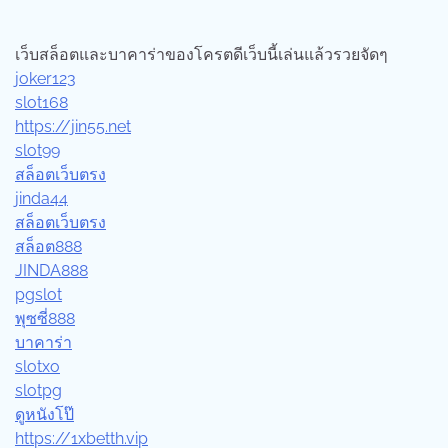
เว็บสล็อตและบาคาร่าของโครตดีเว็บนี้เล่นแล้วรวยจัดๆ
joker123
slot168
https://jin55.net
slot99
สล็อตเว็บตรง
jinda44
สล็อตเว็บตรง
สล็อต888
JINDA888
pgslot
พุซซี่888
บาคาร่า
slotxo
slotpg
ดูหนังโป๊
https://1xbetth.vip