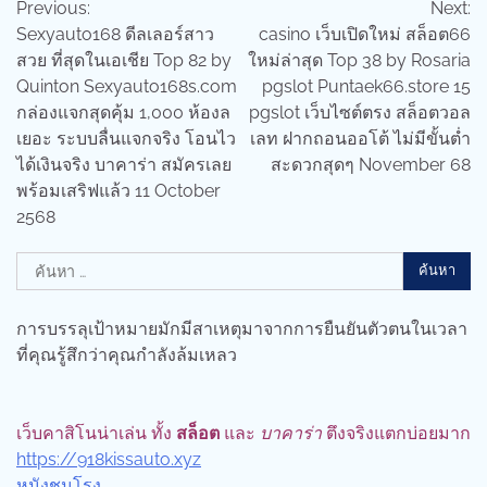
Previous:
Next:
เรื่อง
Sexyauto168 ดีลเลอร์สาว
casino เว็บเปิดใหม่ สล็อต66
สวย ที่สุดในเอเชีย Top 82 by
ใหม่ล่าสุด Top 38 by Rosaria
Quinton Sexyauto168s.com
pgslot Puntaek66.store 15
กล่องแจกสุดคุ้ม 1,000 ห้องล
pgslot เว็บไซต์ตรง สล็อตวอล
เยอะ ระบบลื่นแจกจริง โอนไว
เลท ฝากถอนออโต้ ไม่มีขั้นต่ำ
ได้เงินจริง บาคาร่า สมัครเลย
สะดวกสุดๆ November 68
พร้อมเสริฟแล้ว 11 October
2568
ค้นหา
สำหรับ:
การบรรลุเป้าหมายมักมีสาเหตุมาจากการยืนยันตัวตนในเวลา
ที่คุณรู้สึกว่าคุณกำลังล้มเหลว
เว็บคาสิโนน่าเล่น ทั้ง
สล็อต
และ
บาคาร่า
ตึงจริงแตกบ่อยมาก
https://918kissauto.xyz
หนังชนโรง