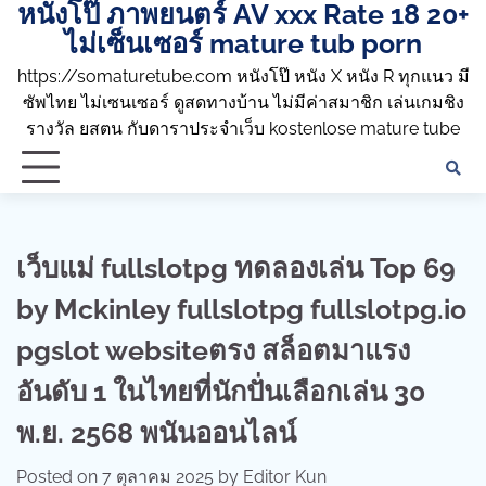
หนังโป๊ ภาพยนตร์ AV xxx Rate 18 20+
Skip
to
ไม่เซ็นเซอร์ mature tub porn
content
https://somaturetube.com หนังโป๊ หนัง X หนัง R ทุกแนว มี
ซัพไทย ไม่เซนเซอร์ ดูสดทางบ้าน ไม่มีค่าสมาชิก เล่นเกมชิง
รางวัล ยสตน กับดาราประจำเว็บ kostenlose mature tube
เว็บแม่ fullslotpg ทดลองเล่น Top 69
by Mckinley fullslotpg fullslotpg.io
pgslot websiteตรง สล็อตมาแรง
อันดับ 1 ในไทยที่นักปั่นเลือกเล่น 30
พ.ย. 2568 พนันออนไลน์
Posted on
7 ตุลาคม 2025
by
Editor Kun