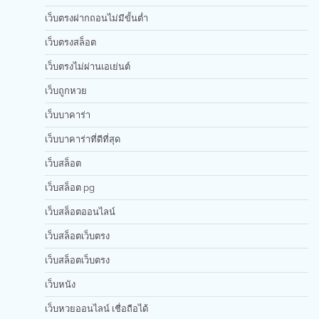
เว็บตรงฝากถอนไม่มีขั้นต่ำ
เว็บตรงสล็อต
เว็บตรงไม่ผ่านเอเย่นต์
เว็บถูกหวย
เว็บบาคาร่า
เว็บบาคาร่าที่ดีที่สุด
เว็บสล็อต
เว็บสล็อต pg
เว็บสล็อตออนไลน์
เว็บสล็อตเว็บตรง
เว็บสล็อตเว็บตรง
เว็บหนัง
เว็บหวยออนไลน์ เชื่อถือได้