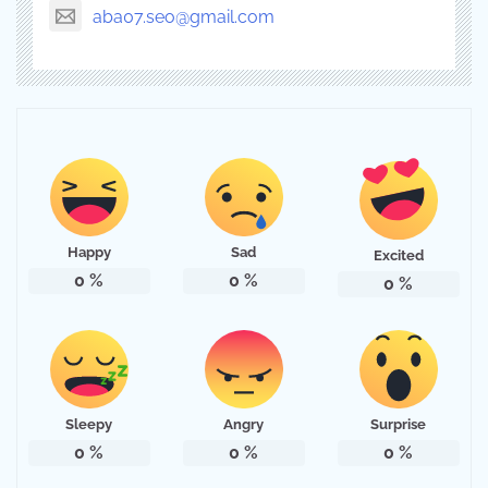
aba07.seo@gmail.com
Happy
Sad
Excited
0
%
0
%
0
%
Sleepy
Angry
Surprise
0
%
0
%
0
%