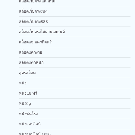
สล็อตเว็บตรง แตกหนัก
สล็อตเว็บตรง789
สล็อตเว็บตรง888
สล็อตเว็บตรงไม่ผ่านเอเย่นต์
สล็อตแจกเครดิตฟรี
สล็อตแตกง่าย
สล็อตแตกหนัก
สูตรสล็อต
หนัง
หนัง 18 ฟรี
หนัง69
หนังชนโรง
หนังออนไลน์
หนังออนไลน์ 2566