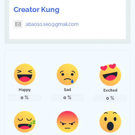
Creator Kung
aba010.seo@gmail.com
Happy
Sad
Excited
0
%
0
%
0
%