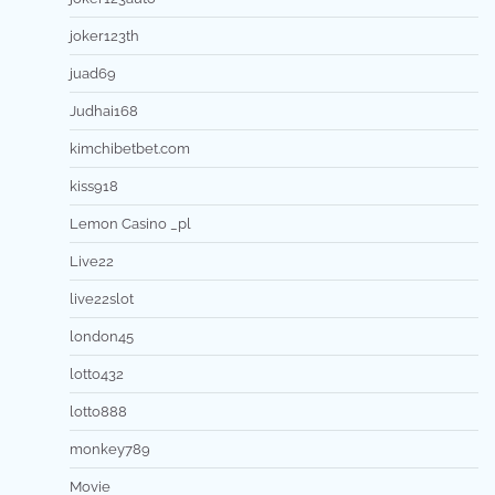
joker123th
juad69
Judhai168
kimchibetbet.com
kiss918
Lemon Casino _pl
Live22
live22slot
london45
lotto432
lotto888
monkey789
Movie