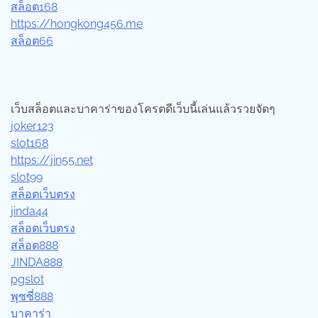
สล็อต168
https://hongkong456.me
สล็อต66
เว็บสล็อตและบาคาร่าของโครตดีเว็บนี้เล่นแล้วรวยจัดๆ
joker123
slot168
https://jin55.net
slot99
สล็อตเว็บตรง
jinda44
สล็อตเว็บตรง
สล็อต888
JINDA888
pgslot
พุซซี่888
บาคาร่า