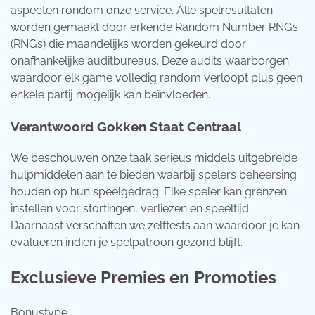
aspecten rondom onze service. Alle spelresultaten
worden gemaakt door erkende Random Number RNG’s
(RNG’s) die maandelijks worden gekeurd door
onafhankelijke auditbureaus. Deze audits waarborgen
waardoor elk game volledig random verloopt plus geen
enkele partij mogelijk kan beïnvloeden.
Verantwoord Gokken Staat Centraal
We beschouwen onze taak serieus middels uitgebreide
hulpmiddelen aan te bieden waarbij spelers beheersing
houden op hun speelgedrag. Elke speler kan grenzen
instellen voor stortingen, verliezen en speeltijd.
Daarnaast verschaffen we zelftests aan waardoor je kan
evalueren indien je spelpatroon gezond blijft.
Exclusieve Premies en Promoties
Bonustype