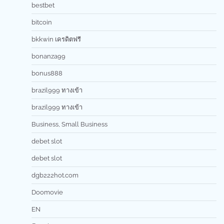
bestbet
bitcoin
bkkwin เครดิตฟรี
bonanza99
bonus888
brazil999 ทางเข้า
brazil999 ทางเข้า
Business, Small Business
debet slot
debet slot
dgb222hot.com
Doomovie
EN