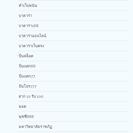
ทำเว็บพนัน
บาคาร่า
บาคาร่า168
บาคาร่าออนไลน์
บาคาร่าเว็บตรง
ปั่นสล็อต
ปั่นแตก66
ปั่นแตก77
ปันโปร777
ฝาก 10 รับ 100
พอต
พุซซี่888
มหาวิทยาลัยราชภัฏ