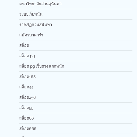
มหาวิทยาลัยสวนสุนันทา
ระบบเว็บพนัน
ราชภัฏสวนสุนันทา
สมัครบาคาร่า
สล็อต
สล็อต pg
สล็อต pg เว็บตรง แตกหนัก
สล็อต168
สล็อต44
สล็อต456
สล็อต55
สล็อต66
สล็อต666