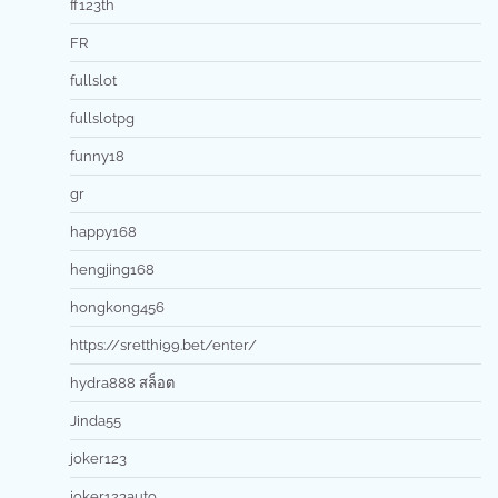
ff123th
FR
fullslot
fullslotpg
funny18
gr
happy168
hengjing168
hongkong456
https://sretthi99.bet/enter/
hydra888 สล็อต
Jinda55
joker123
joker123auto