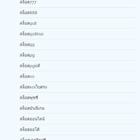
สล็อต777
สล็อต888
สล็อต918
สล็อต918kiss
สล็อต99
สล็อตpg
สล็อตpgแท้
สล็อตxo
สล็อตxoเว็บตรง
สล็อตพุซซี่
สล็อตมันนี่เกม
สล็อตออนไลน์
สล็อตออโต้