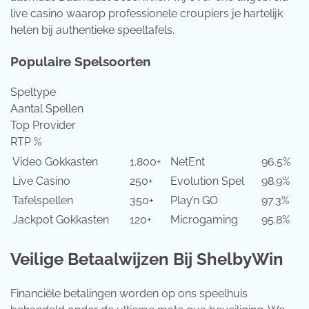
live casino waarop professionele croupiers je hartelijk
heten bij authentieke speeltafels.
Populaire Spelsoorten
Speltype
Aantal Spellen
Top Provider
RTP %
Video Gokkasten
1.800+
NetEnt
96.5%
Live Casino
250+
Evolution Spel
98.9%
Tafelspellen
350+
Play’n GO
97.3%
Jackpot Gokkasten
120+
Microgaming
95.8%
Veilige Betaalwijzen Bij ShelbyWin
Financiële betalingen worden op ons speelhuis