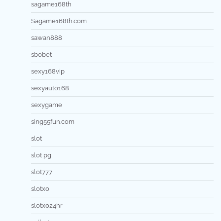
sagame168th
Sagame168th.com
sawan888
sbobet
sexy168vip
sexyauto168
sexygame
sing55fun.com
slot
slot pg
slot777
slotxo
slotxo24hr