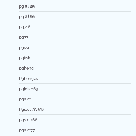
pg สล็อต
pg สล็อต
pg718
pg77
pg99
pgfish
pgheng
Pgheng99
pgjoker69
pgslot
Pgslot เว็บตรง
pgslot168
pgslot77