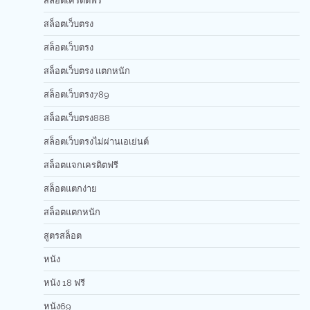
สล็อตเครดิตฟรี
สล็อตเว็บตรง
สล็อตเว็บตรง
สล็อตเว็บตรง แตกหนัก
สล็อตเว็บตรง789
สล็อตเว็บตรง888
สล็อตเว็บตรงไม่ผ่านเอเย่นต์
สล็อตแจกเครดิตฟรี
สล็อตแตกง่าย
สล็อตแตกหนัก
สูตรสล็อต
หนัง
หนัง 18 ฟรี
หนัง69