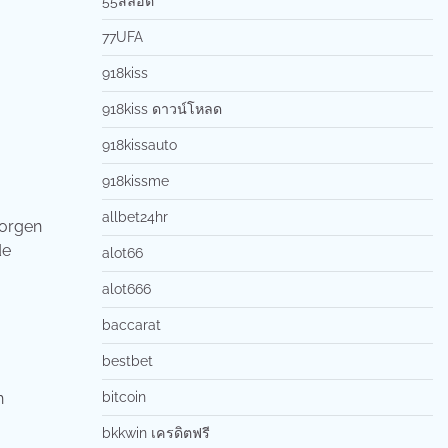
55สล็อต
77UFA
918kiss
918kiss ดาวน์โหลด
918kissauto
918kissme
allbet24hr
zorgen
de
alot66
alot666
baccarat
bestbet
bitcoin
n
bkkwin เครดิตฟรี