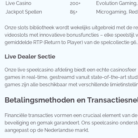
Live Casino
200+
Evolution Gaming,
Jackpot Spellen
85+
Microgaming, Red
Onze slots bibliotheek wordt wekelijks uitgebreid met de re
videoslots met innovatieve bonusfuncties – elke speelstijl v
gemiddelde RTP (Return to Player) van de spelcollectie 96,
Live Dealer Sectie
Onze live speelcasino afdeling biedt een echte casinosfeer 
games in real-time, gestreamd vanuit state-of-the-art stu
games zijn alle beschikbaar met verschillende limietinst
Betalingsmethoden en Transactiesne
Financiële transacties vormen een cruciaal element van de
beveiliging en gemak garandeert. Ons speelcasino onderste
aangepast op de Nederlandse markt.