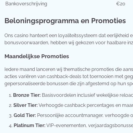
Bankoverschrijving
€20
Beloningsprogramma en Promoties
Ons casino hanteert een loyaliteitssysteem dat eerlijkheid en
bonusvoorwaarden, hebben wij gekozen voor haalbare inzet
Maandelijkse Promoties
Iedere maand lanceren wij thematische promoties die aanslu
acties variëren van cashback-deals tot toernooien met geg
gepersonaliseerde bonussen die zijn afgestemd op hun sp
Bronze Tier:
Basisvoordelen inclusief wekelijkse relo
Silver Tier:
Verhoogde cashback percentages en maande
Gold Tier:
Persoonlijke accountmanager, verhoogde op
Platinum Tier:
VIP-evenementen, verjaardagsbonussen,