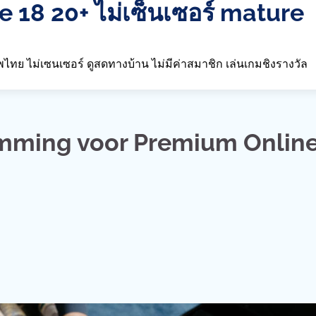
e 18 20+ ไม่เซ็นเซอร์ mature
พไทย ไม่เซนเซอร์ ดูสดทางบ้าน ไม่มีค่าสมาชิก เล่นเกมชิงรางวัล
emming voor Premium Onlin