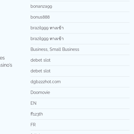
bonanza99
bonus888
brazil999 ทางเข้า
brazil999 ทางเข้า
Business, Small Business
ees
debet slot
sino’s
debet slot
dgb222hot.com
Doomovie
EN
ff123th
FR