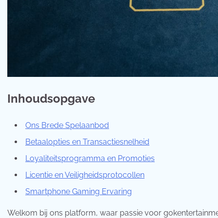
Inhoudsopgave
Ons Brede Spelaanbod
Betaalopties en Transactiesnelheid
Loyaliteitsprogramma en Promoties
Licentie en Veiligheidsprotocollen
Smartphone Gaming Ervaring
Welkom bij ons platform, waar passie voor gokentertain