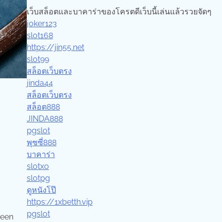
เว็บสล็อตและบาคาร่าของโครตดีเว็บนี้เล่นแล้วรวยจัดๆ
joker123
slot168
https://jin55.net
slot99
สล็อตเว็บตรง
jinda44
สล็อตเว็บตรง
สล็อต888
JINDA888
pgslot
พุซซี่888
บาคาร่า
slotxo
slotpg
ดูหนังโป๊
https://1xbetth.vip
pgslot
 een