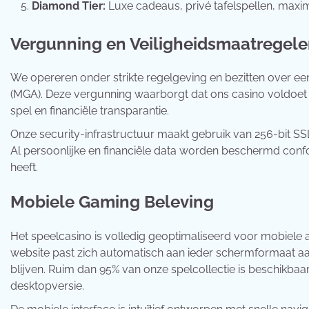
Diamond Tier:
Luxe cadeaus, privé tafelspellen, maxim
Vergunning en Veiligheidsmaatregel
We opereren onder strikte regelgeving en bezitten over ee
(MGA). Deze vergunning waarborgt dat ons casino voldoet
spel en financiële transparantie.
Onze security-infrastructuur maakt gebruik van 256-bit SSL-
Al persoonlijke en financiële data worden beschermd confor
heeft.
Mobiele Gaming Beleving
Het speelcasino is volledig geoptimaliseerd voor mobiele 
website past zich automatisch aan ieder schermformaat aan
blijven. Ruim dan 95% van onze spelcollectie is beschikbaar
desktopversie.