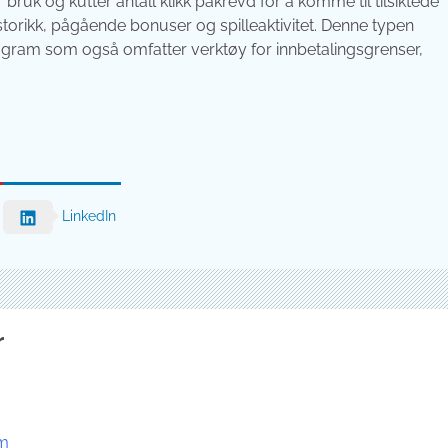
ruk og kutter antall klikk påkrevd for å komme til tilsiktede
istorikk, pågående bonuser og spilleaktivitet. Denne typen
program som også omfatter verktøy for innbetalingsgrenser,
LinkedIn
r
om