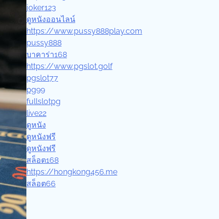
joker123
ดูหนังออนไลน์
https://www.pussy888play.com
pussy888
บาคาร่า168
https://www.pgslot.golf
pgslot77
pg99
fullslotpg
live22
ดูหนัง
ดูหนังฟรี
ดูหนังฟรี
สล็อต168
https://hongkong456.me
สล็อต66