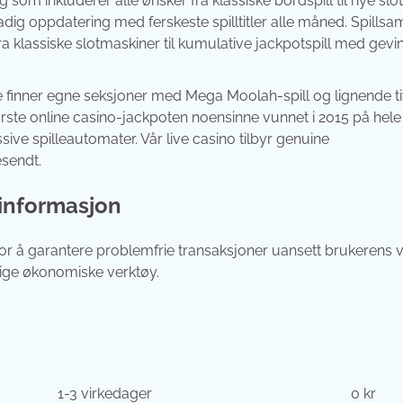
m inkluderer alle ønsker fra klassiske bordspill til nye slot
dig oppdatering med ferskeste spilltitler alle måned. Spillsa
fra klassiske slotmaskiner til kumulative jackpotspill med gevi
re finner egne seksjoner med Mega Moolah-spill og lignende ti
ørste online casino-jackpoten noensinne vunnet i 2015 på hele
ve spilleautomater. Vår live casino tilbyr genuine
esendt.
sinformasjon
for å garantere problemfrie transaksjoner uansett brukerens v
dige økonomiske verktøy.
1-3 virkedager
0 kr