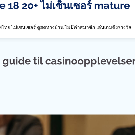
e 18 20+ ไม่เซ็นเซอร์ mature
พไทย ไม่เซนเซอร์ ดูสดทางบ้าน ไม่มีค่าสมาชิก เล่นเกมชิงรางวัล
 guide til casinoopplevelse