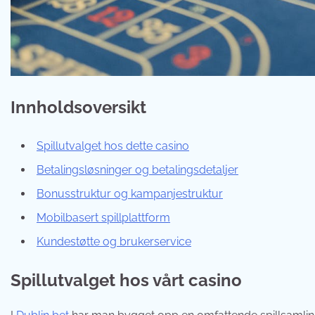
Innholdsoversikt
Spillutvalget hos dette casino
Betalingsløsninger og betalingsdetaljer
Bonusstruktur og kampanjestruktur
Mobilbasert spillplattform
Kundestøtte og brukerservice
Spillutvalget hos vårt casino