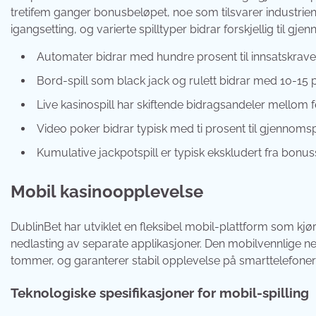
tretifem ganger bonusbeløpet, noe som tilsvarer industrien
igangsetting, og varierte spilltyper bidrar forskjellig til gje
Automater bidrar med hundre prosent til innsatskrave
Bord-spill som black jack og rulett bidrar med 10-15 
Live kasinospill har skiftende bidragsandeler mellom f
Video poker bidrar typisk med ti prosent til gjennomsp
Kumulative jackpotspill er typisk ekskludert fra bonuss
Mobil kasinoopplevelse
DublinBet har utviklet en fleksibel mobil-plattform som kj
nedlasting av separate applikasjoner. Den mobilvennlige nett
tommer, og garanterer stabil opplevelse på smarttelefoner 
Teknologiske spesifikasjoner for mobil-spilling