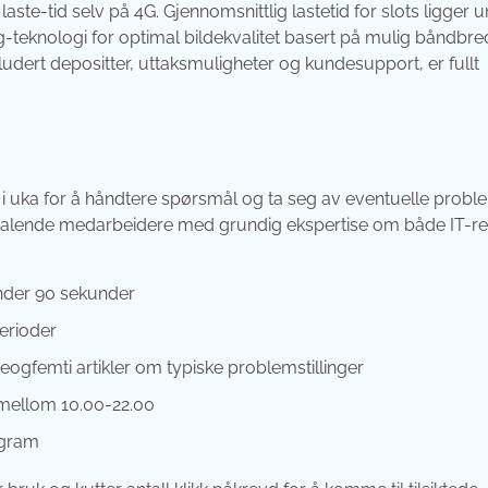
ste-tid selv på 4G. Gjennomsnittlig lastetid for slots ligger 
-teknologi for optimal bildekvalitet basert på mulig båndbre
udert depositter, uttaksmuligheter og kundesupport, er fullt
i uka for å håndtere spørsmål og ta seg av eventuelle probl
ktalende medarbeidere med grundig ekspertise om både IT-re
nder 90 sekunder
perioder
gfemti artikler om typiske problemstillinger
g mellom 10.00-22.00
ogram