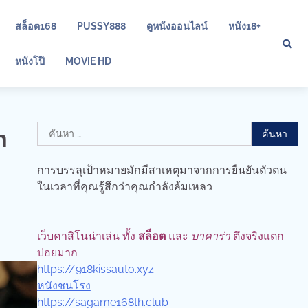
สล็อต168
PUSSY888
ดูหนังออนไลน์
หนัง18+
หนังโป๊
MOVIE HD
ค้นหา
n
สำหรับ:
การบรรลุเป้าหมายมักมีสาเหตุมาจากการยืนยันตัวตน
ในเวลาที่คุณรู้สึกว่าคุณกำลังล้มเหลว
เว็บคาสิโนน่าเล่น ทั้ง
สล็อต
และ
บาคาร่า
ตึงจริงแตก
บ่อยมาก
https://918kissauto.xyz
หนังชนโรง
https://sagame168th.club