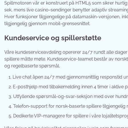
Spillmotoren vår er konstruert på HTML5 som sikrer hurtig la
sek, mens live casino-sendinger benytter adaptiv streaming
Hver funksjoner tilgjengelige på datamaskin-versjonen, inkl
tilgjengelig gjennom mobil-grensesnittet.
Kundeservice og spillerstøtte
Våre kundeserviceavdeling opererer 24/7 rundt alle dager 
spillere måtte møte. Kundeservice-teamet består av nors
og regelbaserte spørsmål.
Live chat åpen 24/7 med gjennomsnittlig responstid u
E-posthjelp med tilbakemelding innen 4 timer i aktive 
Utfyllende spørsmål-og-svar-seksjon med over hundreo
Telefon-support for norsk-baserte spillere tilgjengeli
Dedikerte VIP-managere for spillere i våre lojalitetspr