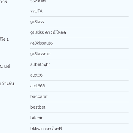
55สล็อต
ิการ
77UFA
918kiss
918kiss ดาวน์โหลด
ึง 1
918kissauto
918kissme
allbet24hr
น แต่
alot66
ว่าเล่น
alot666
baccarat
bestbet
bitcoin
bkkwin เครดิตฟรี