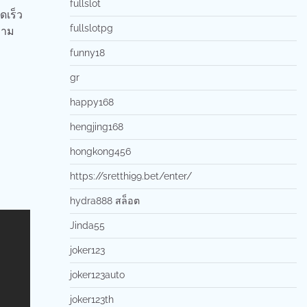
fullslot
ดเร็ว
fullslotpg
วาม
funny18
gr
happy168
hengjing168
hongkong456
https://sretthi99.bet/enter/
hydra888 สล็อต
Jinda55
joker123
joker123auto
joker123th