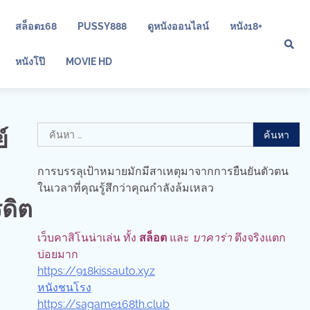
สล็อต168
PUSSY888
ดูหนังออนไลน์
หนัง18+
หนังโป๊
MOVIE HD
ค้นหา
์
สำหรับ:
การบรรลุเป้าหมายมักมีสาเหตุมาจากการยืนยันตัวตน
ในเวลาที่คุณรู้สึกว่าคุณกำลังล้มเหลว
ดิต
เว็บคาสิโนน่าเล่น ทั้ง
สล็อต
และ
บาคาร่า
ตึงจริงแตก
บ่อยมาก
https://918kissauto.xyz
หนังชนโรง
https://sagame168th.club